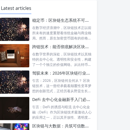
Latest articles
稳定币：区块链生态系统不可或缺的基石与核心驱动力
在数字经济浪潮中，区块链技术正以前
所未有的速度重塑着传统金融与商业格
局。然而，原生加密货币固有的价格剧
烈波动性...
跨链技术：能否彻底解决区块链间的互通困境？深度解析与未来展望
在数字世界的深处，区块链技术以其独
特的去中心化、透明性和安全性，构建
了一个个独立的价值网络。从比特币的
数字黄金...
驾驭未来：2026年区块链行业政策环境、机遇与风险前瞻
引言：2026，区块链何去何从？ 区块
链技术，这一曾经承载着颠覆性变革梦
想的创新范式，正经历着从野蛮生长到
规范...
DeFi 去中心化金融新手入门必避的七大“深坑”
引言：DeFi 的诱惑与暗流 去中心化金
融（DeFi）作为区块链技术最激动人心
的应用之一，正以其开放性、透明度...
区块链与大数据：共筑可信数据共享流通的未来