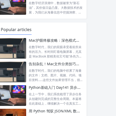
在数字经济浪潮中，数据被誉为“新石
油”，其价值日益凸显。大数据技术的发
展，为我们从海量信息中挖掘洞察、驱
动决策...
Popular articles
Mac护眼终极攻略：深色模式与多重技巧，打造舒适健康的数字生活
在数字时代，我们的双眼承受着前所未
有的压力。长时间盯着电脑屏幕，尤其
是 MacBook 那精美却又可能“杀伤力...
告别杂乱！Mac文件分类技巧：从入门到精通的标签使用指南
在数字时代，我们的电脑中积累了海量
的文件：文档、图片、视频、代码、项
目资料……这些文件如果管理不当，很
容易陷入...
Python基础入门 Day141 异步系统中的优先级调度与资源分配：让重要任务先完成
在上一节中，我们系统梳理了异步任务
从创建到完成的完整生命周期。本篇将
在此基础上，继续解决一个在真实工程
中必然出...
用 Python 驾驭 JSON/XML 数据：高效解析与灵活转换的实践指南