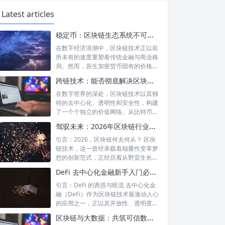
Latest articles
稳定币：区块链生态系统不可或缺的基石与核心驱动力
在数字经济浪潮中，区块链技术正以前
所未有的速度重塑着传统金融与商业格
局。然而，原生加密货币固有的价格剧
烈波动性...
跨链技术：能否彻底解决区块链间的互通困境？深度解析与未来展望
在数字世界的深处，区块链技术以其独
特的去中心化、透明性和安全性，构建
了一个个独立的价值网络。从比特币的
数字黄金...
驾驭未来：2026年区块链行业政策环境、机遇与风险前瞻
引言：2026，区块链何去何从？ 区块
链技术，这一曾经承载着颠覆性变革梦
想的创新范式，正经历着从野蛮生长到
规范...
DeFi 去中心化金融新手入门必避的七大“深坑”
引言：DeFi 的诱惑与暗流 去中心化金
融（DeFi）作为区块链技术最激动人心
的应用之一，正以其开放性、透明度...
区块链与大数据：共筑可信数据共享流通的未来