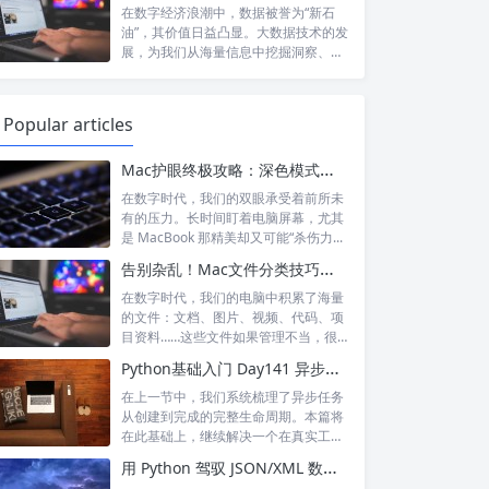
在数字经济浪潮中，数据被誉为“新石
油”，其价值日益凸显。大数据技术的发
展，为我们从海量信息中挖掘洞察、驱
动决策...
Popular articles
Mac护眼终极攻略：深色模式与多重技巧，打造舒适健康的数字生活
在数字时代，我们的双眼承受着前所未
有的压力。长时间盯着电脑屏幕，尤其
是 MacBook 那精美却又可能“杀伤力...
告别杂乱！Mac文件分类技巧：从入门到精通的标签使用指南
在数字时代，我们的电脑中积累了海量
的文件：文档、图片、视频、代码、项
目资料……这些文件如果管理不当，很
容易陷入...
Python基础入门 Day141 异步系统中的优先级调度与资源分配：让重要任务先完成
在上一节中，我们系统梳理了异步任务
从创建到完成的完整生命周期。本篇将
在此基础上，继续解决一个在真实工程
中必然出...
用 Python 驾驭 JSON/XML 数据：高效解析与灵活转换的实践指南