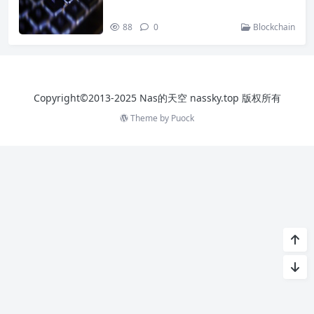
88
0
Blockchain
Copyright©2013-2025 Nas的天空 nassky.top 版权所有
Theme by
Puock