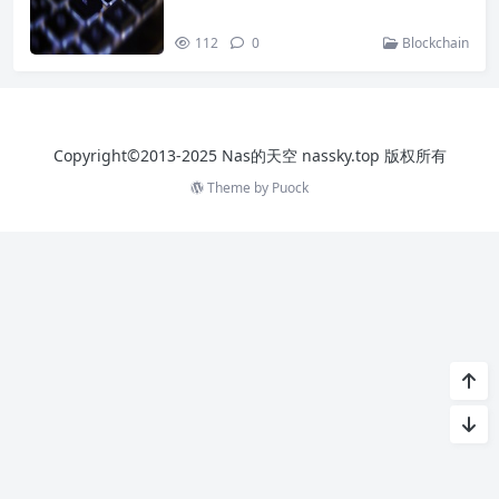
112
0
Blockchain
Copyright©2013-2025 Nas的天空 nassky.top 版权所有
Theme by
Puock