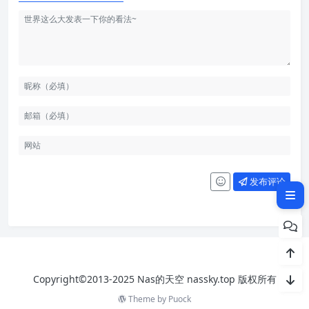
降低手续费并显著提升速度？
Layer1 的“甜蜜的烦恼”：高性能
与去中心化的两难
Layer2：在不改变主干道的情况
下增设“高速辅路”
Rollups：批量处理与高效证明
的艺术
其他 Layer2 解决方案简析
发布评论
总结：Layer2 如何达成目标？
Copyright©2013-2025 Nas的天空 nassky.top 版权所有
Theme by
Puock