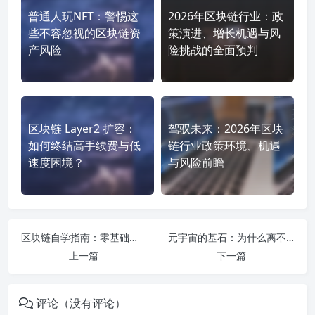
普通人玩NFT：警惕这
2026年区块链行业：政
些不容忽视的区块链资
策演进、增长机遇与风
产风险
险挑战的全面预判
区块链 Layer2 扩容：
驾驭未来：2026年区块
如何终结高手续费与低
链行业政策环境、机遇
速度困境？
与风险前瞻
区块链自学指南：零基础小白必知的10大核心知识点，轻松驾驭未来科技！
元宇宙的基石：为什么离不开区块链技术底层支撑
上一篇
下一篇
评论（没有评论）
区块链 Layer2 扩容：如何有效