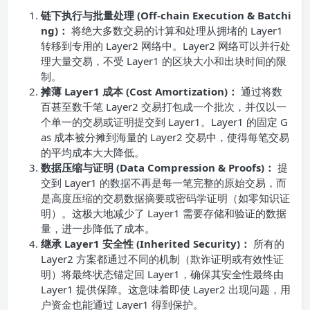
链下执行与批量处理 (Off-chain Execution & Batchi
ng)：
将绝大多数交易的计算和处理从拥堵的 Layer1
转移到专用的 Layer2 网络中。Layer2 网络可以并行处
理大量交易，不受 Layer1 的区块大小和出块时间的限
制。
摊薄 Layer1 成本 (Cost Amortization)：
通过将数
百甚至数千笔 Layer2 交易打包成一个批次，并仅以一
个单一的交易或证明提交到 Layer1。Layer1 的固定 G
as 成本被分摊到海量的 Layer2 交易中，使得每笔交易
的平均成本大大降低。
数据压缩与证明 (Data Compression & Proofs)：
提
交到 Layer1 的数据不再是每一笔完整的原始交易，而
是高度压缩的交易数据摘要或密码学证明（如零知识证
明）。这极大地减少了 Layer1 需要存储和验证的数据
量，进一步降低了成本。
继承 Layer1 安全性 (Inherited Security)：
所有的
Layer2 方案都通过不同的机制（欺诈证明或有效性证
明）将最终状态锚定回 Layer1，确保其安全性最终由
Layer1 提供保障。这意味着即使 Layer2 出现问题，用
户资金也能通过 Layer1 得到保护。