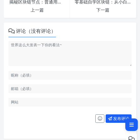
揭秘区块链节点：普通用户真的需要运行一个节点吗？
零基础自学区块链：从小白到行家，你需要掌握的十大核心知识点全攻略
上一篇
下一篇
1. 白皮书（Whitepaper）：项
目愿景与实力的试金石
评论（没有评论）
2. 团队背景与社区活跃度：项目
执行力与生命力的体现
3. 技术创新与落地应用：从概念
到现实的桥梁
4. 经济模型与代币价值捕获：可
持续发展的核心
5. 市场营销与合作伙伴：声誉与
生态构建
6. 法律合规性与监管态度：规避
发布评论
风险的关键
7. 资金募资与财务透明度：信任
的基石