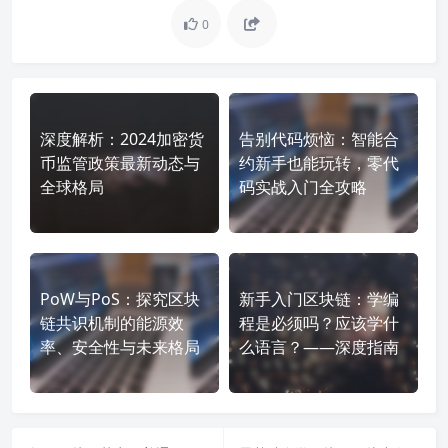
0
深度解析：2024加密货
告别代码烦恼：智能合
币监管政策最新动态与
约新手也能玩转，零代
全球格局
码实战入门全攻略
PoW与PoS：探究区块
新手入门区块链：学编
链共识机制的能源效
程是必须吗？应该学什
率、安全性与未来格局
么语言？——深度指南