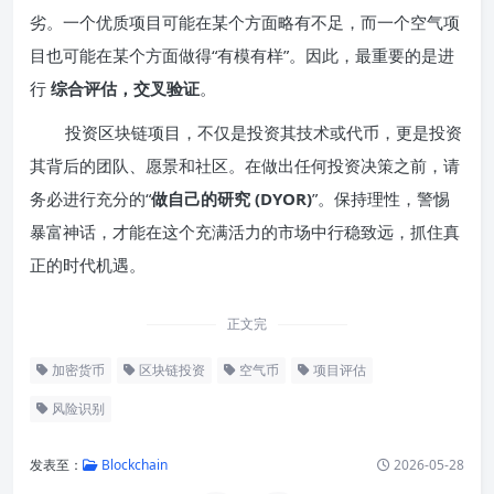
劣。一个优质项目可能在某个方面略有不足，而一个空气项
目也可能在某个方面做得“有模有样”。因此，最重要的是进
行
综合评估，交叉验证
。
投资区块链项目，不仅是投资其技术或代币，更是投资
其背后的团队、愿景和社区。在做出任何投资决策之前，请
务必进行充分的“
做自己的研究 (DYOR)
”。保持理性，警惕
暴富神话，才能在这个充满活力的市场中行稳致远，抓住真
正的时代机遇。
正文完
加密货币
区块链投资
空气币
项目评估
风险识别
发表至：
Blockchain
2026-05-28