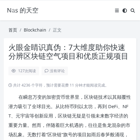
Nas 的天空
首页
Blockchain
正文
火眼金睛识真伪：7大维度助你快速
分辨区块链空气项目和优质正规项目
127
次阅读
没有评论
共计 4236 个字符，预计需要花费 11 分钟才能阅读完成。
在瞬息万变的加密货币世界里，区块链技术以其颠覆性
潜力吸引了全球目光。从比特币到以太坊，再到 DeFi、NF
T、元宇宙等创新应用，区块链无疑是引领未来数字经济的
重要力量。然而，伴随着巨大机遇的，往往是鱼龙混杂的市
场乱象。无数打着“区块链”旗号的项目如雨后春笋般涌现，