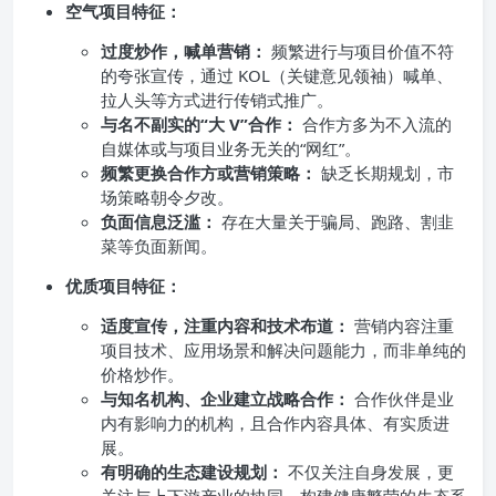
空气项目特征：
过度炒作，喊单营销：
频繁进行与项目价值不符
的夸张宣传，通过 KOL（关键意见领袖）喊单、
拉人头等方式进行传销式推广。
与名不副实的“大 V”合作：
合作方多为不入流的
自媒体或与项目业务无关的“网红”。
频繁更换合作方或营销策略：
缺乏长期规划，市
场策略朝令夕改。
负面信息泛滥：
存在大量关于骗局、跑路、割韭
菜等负面新闻。
优质项目特征：
适度宣传，注重内容和技术布道：
营销内容注重
项目技术、应用场景和解决问题能力，而非单纯的
价格炒作。
与知名机构、企业建立战略合作：
合作伙伴是业
内有影响力的机构，且合作内容具体、有实质进
展。
有明确的生态建设规划：
不仅关注自身发展，更