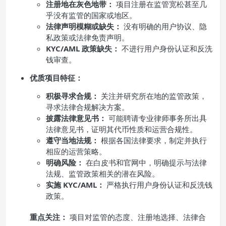
注册地在灰色地带：
项目注册在监管宽松甚至几
乎没有监管的国家或地区。
法律声明模糊或缺失：
没有明确的用户协议、隐
私政策或法律免责声明。
KYC/AML 政策缺失：
不进行用户身份认证和反洗
钱审查。
优质项目特征：
积极寻求合规：
关注并研究所在地的监管政策，
寻求法律合规解决方案。
披露法律意见书：
可能聘请专业律师事务所出具
法律意见书，证明其代币性质和运营合规性。
遵守当地法规：
根据各国法律要求，制定并执行
相应的运营策略。
明确风险：
在白皮书和官网中，明确提示与法律
法规、监管政策相关的潜在风险。
实施 KYC/AML：
严格执行用户身份认证和反洗钱
政策。
重点关注：
项目对监管的态度、注册地选择、法律合