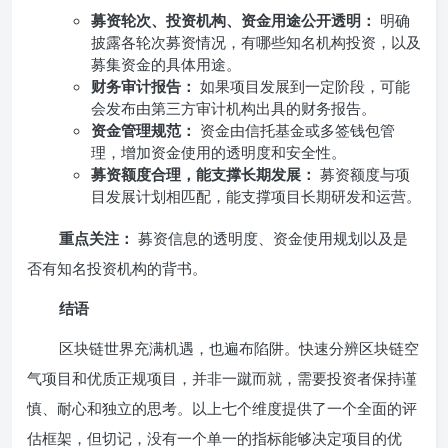
募资轮次、投资机构、资金用途公开透明：
明确
披露各轮次募资情况，有哪些知名机构投资，以及
募集资金的具体用途。
财务审计报告：
如果项目发展到一定阶段，可能
会发布由第三方审计机构出具的财务报告。
资金管理规范：
资金由信托基金或多签钱包管
理，增加资金使用的透明度和安全性。
募资额度合理，能支撑长期发展：
募资额度与项
目发展计划相匹配，能支撑项目长期研发和运营。
重点关注：
募资信息的透明度、资金使用规划以及是
否有知名投资机构的背书。
结语
区块链世界充满机遇，也遍布陷阱。快速分辨区块链空
气项目和优质正规项目，并非一蹴而就，需要投资者保持谨
慎、耐心和独立的思考。以上七个维度提供了一个全面的评
估框架，但切记，没有一个单一的指标能够决定项目的优