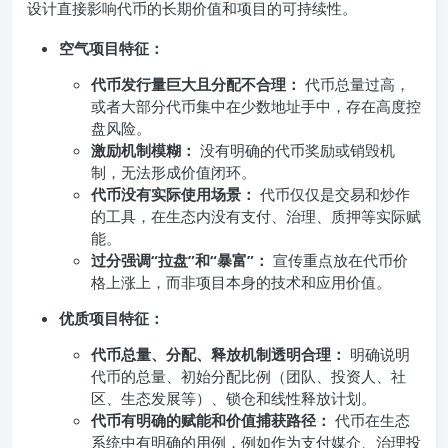
设计直接影响代币的长期价值和项目的可持续性。
空气项目特征：
代币发行量巨大且分配不合理：
代币总量过高，
或者大部分代币集中在少数地址手中，存在高度控
盘风险。
激励机制模糊：
没有明确的代币奖励或销毁机
制，无法形成价值闭环。
代币没有实际使用场景：
代币仅仅是交易和炒作
的工具，在生态内没有支付、治理、质押等实际赋
能。
过分强调“拉盘”和“暴富”：
宣传重点放在代币价
格上涨上，而非项目本身的技术和应用价值。
优质项目特征：
代币总量、分配、释放机制透明合理：
明确说明
代币的总量、初始分配比例（团队、投资人、社
区、生态发展等）、锁仓和线性释放计划。
代币有明确的赋能和价值捕获路径：
代币在生态
系统中有明确的用例，例如作为支付媒介、治理投