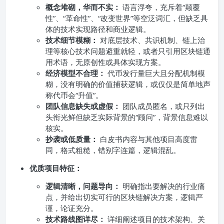
概念堆砌，华而不实：
语言浮夸，充斥着“颠覆
性”、“革命性”、“改变世界”等空泛词汇，但缺乏具
体的技术实现路径和商业逻辑。
技术细节模糊：
对底层技术、共识机制、链上治
理等核心技术问题避重就轻，或者只引用区块链通
用术语，无原创性或具体实现方案。
经济模型不合理：
代币发行量巨大且分配机制模
糊，没有明确的价值捕获逻辑，或仅仅是简单地声
称代币会“升值”。
团队信息缺失或虚假：
团队成员匿名，或只列出
头衔光鲜但缺乏实际背景的“顾问”，背景信息难以
核实。
抄袭或低质量：
白皮书内容与其他项目高度雷
同，格式粗糙，错别字连篇，逻辑混乱。
优质项目特征：
逻辑清晰，问题导向：
明确指出要解决的行业痛
点，并给出切实可行的区块链解决方案，逻辑严
谨，论证充分。
技术路线图详尽：
详细阐述项目的技术架构、关