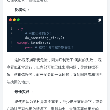
反模式
：
try
:
# 可能出错的代码
    do_something_risky()
except
 SomeError:
pass
# 糟糕！异常被静默吞噬了 
这比程序崩溃更危险，因为它制造了“沉默的失败”。程
序看似正常运行，但内部可能已经出现问题，导致数据不一
致、逻辑错误等，而开发者却一无所知，直到问题累积到无
法挽回的地步。
最佳实践
：
即使您认为某种异常不重要，至少也应该记录它，或者
在确认无副作用的情况下，重新抛出。永远不要使用空的