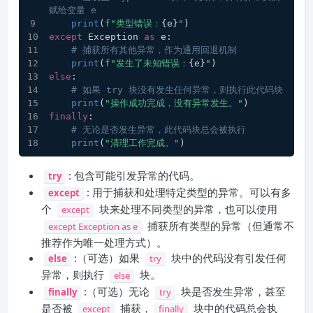
赋给变量 e
print
(
f"类型错误：
{e}
"
)
except
 Exception 
as
 e:
# 捕获所有其他异常，作为通用回退机制
print
(
f"发生了未知错误：
{e}
"
)
else
:
# 如果 try 块没有发生任何异常，则执行此代码块
print
(
"操作成功完成，没有异常发生。"
)
finally
:
# 无论是否发生异常，此代码块总会被执行
print
(
"清理工作完成。"
)
: 包含可能引发异常的代码。
try
: 用于捕获和处理特定类型的异常。可以有多
except
个
块来处理不同类型的异常，也可以使用
except
捕获所有类型的异常（但通常不
except Exception as e
推荐作为唯一处理方式）。
:（可选）如果
块中的代码没有引发任何
else
try
异常，则执行
块。
else
:（可选）无论
块是否发生异常，甚至
finally
try
是否被
捕获，
块中的代码总会执
except
finally