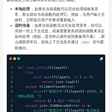
本地处理
：如果在当前函数可以完全处理或恢复异
常，那么就在当前函数内处理它。例如，当用户输入无
效时，立即提示用户并要求重新输入。
适时传递
：如果当前函数无法完全处理异常，但可以
添加一些上下文信息，或者需要更高层级的函数来决定
如何处理（例如，是否终止操作或切换备用方案），那
么捕获异常后，添加上下文信息并通过
语句重
raise
新抛出。
def
read_config
(
filepath
):
try
:
with
open
(filepath, 
'r'
) 
as
 f:
return
 json.load(f)
except
 FileNotFoundError:
print
(
f"配置文件'
{filepath}
'未找到。使
用默认配置。"
)
return
 {} 
# 提供一个默认值
except
 json.JSONDecodeError 
as
 e:
print
(
f"配置文件'
{filepath}
'格式错误：