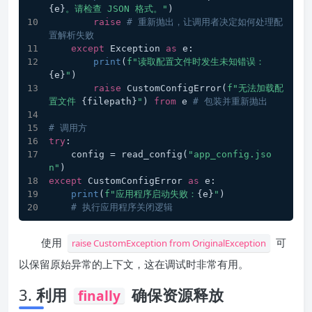
{e}
。请检查 JSON 格式。"
)
raise
# 重新抛出，让调用者决定如何处理配
置解析失败
except
 Exception 
as
 e:
print
(
f"读取配置文件时发生未知错误：
{e}
"
)
raise
 CustomConfigError(
f"无法加载配
置文件 
{filepath}
"
) 
from
 e 
# 包装并重新抛出
# 调用方
try
:
    config = read_config(
"app_config.jso
n"
)
except
 CustomConfigError 
as
 e:
print
(
f"应用程序启动失败：
{e}
"
)
# 执行应用程序关闭逻辑 
使用
可
raise CustomException from OriginalException
以保留原始异常的上下文，这在调试时非常有用。
3.
利用
确保资源释放
finally