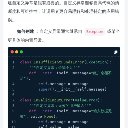
建自定义异常是很有必要的。自定义异常能够提高代码的清
晰度和可维护性，让调用者更容易理解和处理特定的应用错
误。
如何创建
：自定义异常通常继承自
或某个
Exception
更具体的内置异常。
class
InsufficientFundsError
(
Exception
):
"""自定义异常：余额不足"""
def
__init__
(
self, message=
"账户余额不
足"
):
        self.message = message
super
().__init__(self.message)
class
InvalidInputError
(
ValueError
):
"""自定义异常：无效的用户输入"""
def
__init__
(
self, message=
"输入数据无
效"
, value=
None
):
        self.message = message
        self.value = value