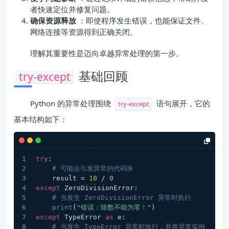
者快速定位并修复问题。
确保资源释放
：即使程序发生错误，也能保证文件、
网络连接等资源得到正确关闭。
理解其重要性是迈向卓越异常处理的第一步。
基础回顾
try-except
Python 的异常处理围绕
语句展开，它的
try-except
基本结构如下：
try
:
# 可能会引发异常的代码块
    result = 
10
 / 
0
except
 ZeroDivisionError:
# 当发生 ZeroDivisionError 异常时执行
print
(
"错误：除数不能为零！"
)
except
 TypeError 
as
 e:
# 当发生 TypeError 异常时执行，并将异常实例