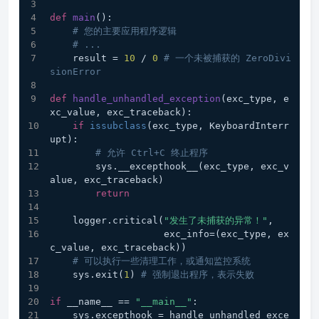
def
main
():
# 您的主要应用程序逻辑
# ...
    result = 
10
 / 
0
# 一个未被捕获的 ZeroDivi
sionError
def
handle_unhandled_exception
(
exc_type, e
xc_value, exc_traceback
):
if
issubclass
(exc_type, KeyboardInterr
upt):
# 允许 Ctrl+C 终止程序
        sys.__excepthook__(exc_type, exc_v
alue, exc_traceback)
return
    logger.critical(
"发生了未捕获的异常！"
,
                    exc_info=(exc_type, ex
c_value, exc_traceback))
# 可以执行一些清理工作，或通知监控系统
    sys.exit(
1
) 
# 强制退出程序，表示失败
if
 __name__ == 
"__main__"
:
    sys.excepthook = handle_unhandled_exce