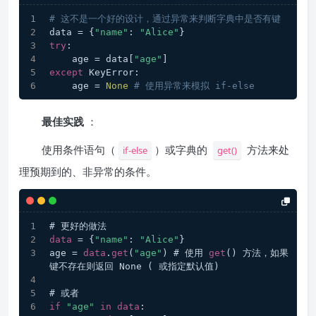
# 这不是一个好的设计，通过异常来判断字典中是否有键
data = {
"name"
: 
"Alice"
}
try
:
    age = data[
"age"
]
except
 KeyError:
    age = 
None
# 使用异常来模拟 if-else
最佳实践
：
使用条件语句（
）或字典的
方法来处
if-else
get()
理预期到的、非异常的条件。
# 更好的做法
data
 = {
"name"
: 
"Alice"
}
age = 
data
.
get
(
"age"
) # 使用 
get
() 方法，如果
键不存在则返回 None ( 或指定默认值)
# 或者
if
"age"
in
data
: