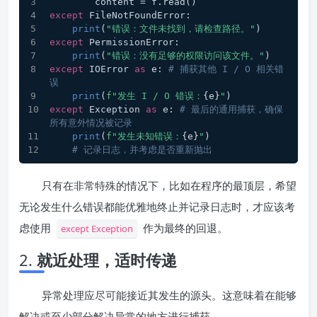
        content = f.read()
except
 FileNotFoundError:
print
(
"错误：文件未找到，请检查路径。"
)
except
 PermissionError:
print
(
"错误：没有足够的权限访问该文件。"
)
except
 IOError 
as
 e: 
# 捕获其他 I / O 相关错
误
print
(
f"发生 I / O 错误：
{e}
"
)
except
 Exception 
as
 e: 
# 最后的通用捕获，确保
所有意外情况被记录
print
(
f"发生未知错误：
{e}
"
)
# 记录日志，并考虑是否重新抛出 
只有在非常特殊的情况下，比如在程序的最顶层，希望
无论发生什么错误都能优雅地终止并记录日志时，才应该考
虑使用
作为最终的回退。
except Exception
2.
就近处理，适时传递
异常处理应尽可能接近其发生的源头。这意味着在能够
解决或至少部分解决异常的地方进行捕获。