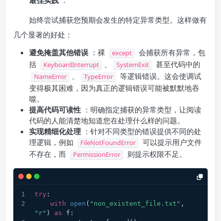
最佳实践
：
始终尝试捕获您预期会发生的特定异常类型。这样做有
几个显著的好处：
避免掩盖其他错误
：裸
会捕获所有异常，包
except
括
、
甚至代码中的
KeyboardInterrupt
SystemExit
、
等逻辑错误。这会使调试
NameError
TypeError
变得极其困难，因为真正的逻辑错误可能被默默地吞
噬。
提高代码可读性
：明确指定捕获的异常类型，让阅读
代码的人能清楚地知道您在处理什么样的问题。
实现精细化处理
：针对不同类型的错误提供不同的处
理逻辑，例如
可以提示用户文件
FileNotFoundError
不存在，而
则提示权限不足。
PermissionError
try
:
with
open
(
"non_existent_file.txt"
, 
"r"
) 
as
 f: