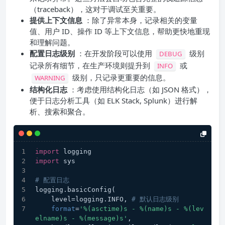
（traceback），这对于调试至关重要。
提供上下文信息
：除了异常本身，记录相关的变量
值、用户 ID、操作 ID 等上下文信息，帮助更快地重现
和理解问题。
配置日志级别
：在开发阶段可以使用
级别
DEBUG
记录所有细节，在生产环境则提升到
或
INFO
级别，只记录更重要的信息。
WARNING
结构化日志
：考虑使用结构化日志（如 JSON 格式），
便于日志分析工具（如 ELK Stack, Splunk）进行解
析、搜索和聚合。
import
 logging
import
 sys
# 配置日志
logging.basicConfig(
    level=logging.INFO, 
# 默认日志级别
format
=
'%(asctime)s - %(name)s - %(lev
elname)s - %(message)s'
,