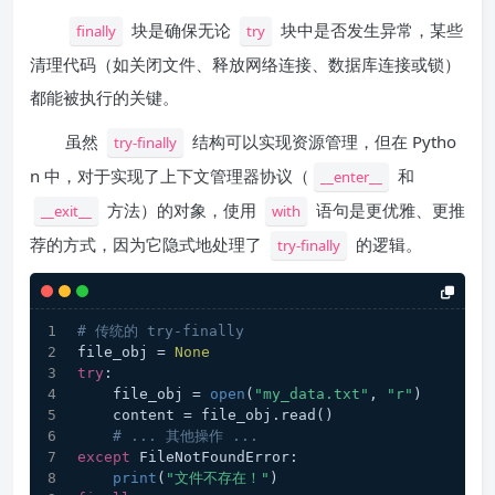
块是确保无论
块中是否发生异常，某些
finally
try
清理代码（如关闭文件、释放网络连接、数据库连接或锁）
都能被执行的关键。
虽然
结构可以实现资源管理，但在 Pytho
try-finally
n 中，对于实现了上下文管理器协议（
和
__enter__
方法）的对象，使用
语句是更优雅、更推
__exit__
with
荐的方式，因为它隐式地处理了
的逻辑。
try-finally
# 传统的 try-finally
file_obj = 
None
try
:
    file_obj = 
open
(
"my_data.txt"
, 
"r"
)
    content = file_obj.read()
# ... 其他操作 ...
except
 FileNotFoundError:
print
(
"文件不存在！"
)