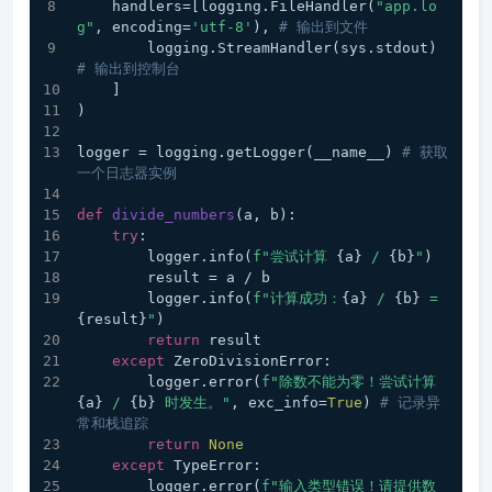
    handlers=[logging.FileHandler(
"app.lo
g"
, encoding=
'utf-8'
), 
# 输出到文件
        logging.StreamHandler(sys.stdout) 
# 输出到控制台
    ]
)
logger = logging.getLogger(__name__) 
# 获取
一个日志器实例
def
divide_numbers
(
a, b
):
try
:
        logger.info(
f"尝试计算 
{a}
 / 
{b}
"
)
        result = a / b
        logger.info(
f"计算成功：
{a}
 / 
{b}
 = 
{result}
"
)
return
 result
except
 ZeroDivisionError:
        logger.error(
f"除数不能为零！尝试计算 
{a}
 / 
{b}
 时发生。"
, exc_info=
True
) 
# 记录异
常和栈追踪
return
None
except
 TypeError:
        logger.error(
f"输入类型错误！请提供数