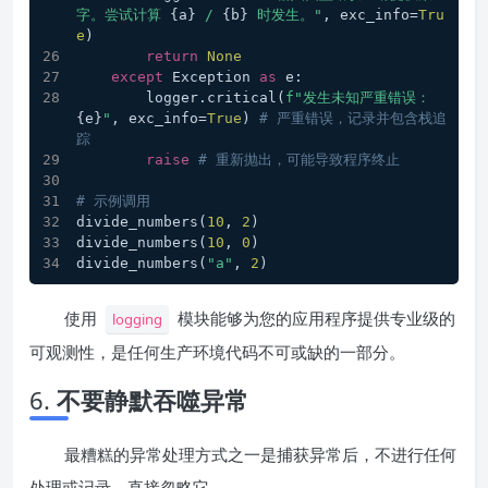
字。尝试计算 
{a}
 / 
{b}
 时发生。"
, exc_info=
Tru
e
)
return
None
except
 Exception 
as
 e:
        logger.critical(
f"发生未知严重错误：
{e}
"
, exc_info=
True
) 
# 严重错误，记录并包含栈追
踪
raise
# 重新抛出，可能导致程序终止
# 示例调用
divide_numbers(
10
, 
2
)
divide_numbers(
10
, 
0
)
divide_numbers(
"a"
, 
2
)
使用
模块能够为您的应用程序提供专业级的
logging
可观测性，是任何生产环境代码不可或缺的一部分。
6.
不要静默吞噬异常
最糟糕的异常处理方式之一是捕获异常后，不进行任何
处理或记录，直接忽略它。