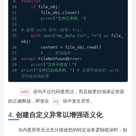
finally
:
if
 file_obj:
        file_obj.close()
print
(
"文件已关闭。"
)
# 使用 with 语句（推荐）try:
with
open
(
"my_data.txt"
, 
"r"
) 
as
 file_
obj:
        content = file_obj.read()
# ... 其他操作 ...
except
 FileNotFoundError:
print
(
"文件不存在！"
)
print
(
"文件已自动关闭。"
) 
# 无需手动关闭，with 
语句会自动处理 
语句不仅代码更简洁，而且能更好地保证资源
with
的正确释放，即使在
块中发生异常。
try
4.
创建自定义异常以增强语义化
当内置异常无法充分描述您的特定业务逻辑错误时，创