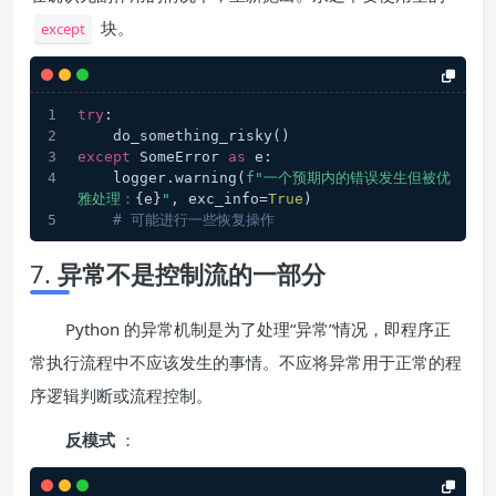
块。
except
try
:
    do_something_risky()
except
 SomeError 
as
 e:
    logger.warning(
f"一个预期内的错误发生但被优
雅处理：
{e}
"
, exc_info=
True
)
# 可能进行一些恢复操作 
7.
异常不是控制流的一部分
Python 的异常机制是为了处理“异常”情况，即程序正
常执行流程中不应该发生的事情。不应将异常用于正常的程
序逻辑判断或流程控制。
反模式
：