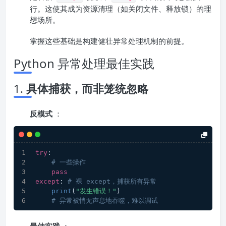
行。这使其成为资源清理（如关闭文件、释放锁）的理
想场所。
掌握这些基础是构建健壮异常处理机制的前提。
Python 异常处理最佳实践
1.
具体捕获，而非笼统忽略
反模式
：
try
:
# 一些操作
pass
except
: 
# 裸 except，捕获所有异常
print
(
"发生错误！"
)
# 异常被悄无声息地吞噬，难以调试 