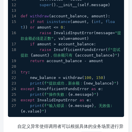
super
().__init__(self.message)
def
withdraw
(
account_balance, amount
):
if
not
isinstance
(amount, (
int
, 
floa
t
)) 
or
 amount <= 
0
:
raise
 InvalidInputError(message=
"提
款金额必须是正数"
, value=amount)
if
 amount > account_balance:
raise
 InsufficientFundsError(
f"尝试
提款 
{amount}
，但余额只有 
{account_balance}
"
)
return
 account_balance - amount
try
:
    new_balance = withdraw(
100
, 
150
)
print
(
f"提款成功，新余额：
{new_balance}
"
)
except
 InsufficientFundsError 
as
 e:
print
(
f"操作失败：
{e.message}
"
)
except
 InvalidInputError 
as
 e:
print
(
f"输入错误：
{e.message}
, 无效值: 
{e.value}
"
)
自定义异常使得调用者可以根据具体的业务场景进行异