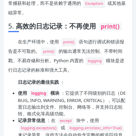
常捕获和处理，而不是依赖于通用的
或其他基
Exception
础异常。
5.
高效的日志记录：不再使用
print()
在生产环境中，使用
语句进行调试和错误报
print()
告是不可取的。
的输出通常无法控制、不带时间
print()
戳、不易存储和分析。Python 内置的
模块是进
logging
行日志记录的标准和强大工具。
日志记录的最佳实践
：
使用
模块
：它提供了不同级别的日志（DE
logging
BUG, INFO, WARNING, ERROR, CRITICAL），可以配
置日志输出到文件、控制台、网络等，并支持日志轮
转、格式化等高级功能。
记录异常信息
：在
块中，使用
except
或
logging.exception()
logging.error(exc_info=True)
来记录异常。这些方法会自动包含完整的栈追踪信息