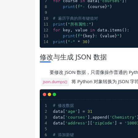
for
 course 
in
 data[
'courses'
]:
print
(
f"- 
{course}
"
)
# 遍历字典的所有键值对
print
(
"所有属性:"
)
for
 key, value 
in
 data.items():
print
(
f"
{key}
: 
{value}
"
)
print
(
"-"
 * 
30
)
修改与生成 JSON 数据
要修改 JSON 数据，只需像操作普通的 Pyt
将 Python 对象转换为 JSON
json.dumps()
# 修改数据
data[
'age'
] = 
31
data[
'courses'
].append(
'Chemistry'
data[
'address'
][
'zipCode'
] = 
'1000
# 添加新键