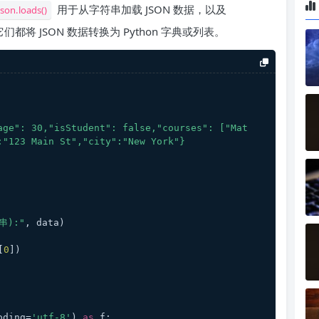
用于从字符串加载 JSON 数据，以及
json.loads()
都将 JSON 数据转换为 Python 字典或列表。
age": 30,"isStudent": false,"courses": ["Mat
:"123 Main St","city":"New York"}
串):"
, data)
[
0
])
oding=
'utf-8'
) 
as
 f: