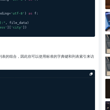
oding=
'utf-8'
) 
as
 f:
):"
, file_data)
ess'
][
'city'
])
 字典和列表的组合，因此你可以使用标准的字典键和列表索引来访