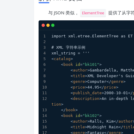
与 JSON 类似，
提供了从字符
ElementTree
import xml.etree.ElementTree as ET
# XML 字符串示例
xml_string = '''
<
catalog
>
<
book
id
=
"bk101"
>
<
author
>
Gambardella, Matth
<
title
>
XML Developer's Gui
<
genre
>
Computer
</
genre
>
<
price
>
44.95
</
price
>
<
publish_date
>
2000-10-01
</
<
description
>
An in-depth l
tion
>
</
book
>
<
book
id
=
"bk102"
>
<
author
>
Ralls, Kim
</
author
<
title
>
Midnight Rain
</
titl
<
genre
>
Fantasy
</
genre
>