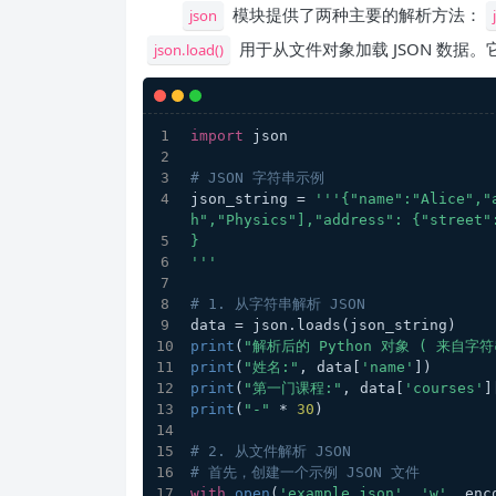
模块提供了两种主要的解析方法：
json
用于从文件对象加载 JSON 数据。它们
json.load()
import
 json
# JSON 字符串示例
json_string = 
'''{"name":"Alice","
h","Physics"],"address": {"street"
}
'''
# 1. 从字符串解析 JSON
data = json.loads(json_string)
print
(
"解析后的 Python 对象 ( 来自字符
print
(
"姓名:"
, data[
'name'
])
print
(
"第一门课程:"
, data[
'courses'
]
print
(
"-"
 * 
30
)
# 2. 从文件解析 JSON
# 首先，创建一个示例 JSON 文件
with
open
(
'example.json'
, 
'w'
, enc