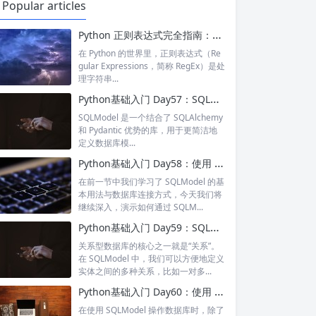
Popular articles
Python 正则表达式完全指南：掌握复杂匹配，解锁高级数据处理能力 | 实战案例解析
在 Python 的世界里，正则表达式（Re
gular Expressions，简称 RegEx）是处
理字符串...
Python基础入门 Day57：SQLModel 简介与数据库连接配置
SQLModel 是一个结合了 SQLAlchemy
和 Pydantic 优势的库，用于更简洁地
定义数据库模...
Python基础入门 Day58：使用 SQLModel 实现增删改查（CRUD）操作
在前一节中我们学习了 SQLModel 的基
本用法与数据库连接方式，今天我们将
继续深入，演示如何通过 SQLM...
Python基础入门 Day59：SQLModel 中的关系映射（Relationship）
关系型数据库的核心之一就是“关系”。
在 SQLModel 中，我们可以方便地定义
实体之间的多种关系，比如一对多...
Python基础入门 Day60：使用 SQLModel 实现联合查询与分页查询
在使用 SQLModel 操作数据库时，除了