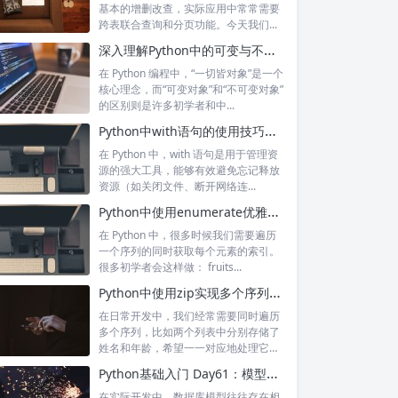
基本的增删改查，实际应用中常常需要
跨表联合查询和分页功能。今天我们...
深入理解Python中的可变与不可变对象
在 Python 编程中，“一切皆对象”是一个
核心理念，而“可变对象”和“不可变对象”
的区别则是许多初学者和中...
Python中with语句的使用技巧与上下文管理器原理解析
在 Python 中，with 语句是用于管理资
源的强大工具，能够有效避免忘记释放
资源（如关闭文件、断开网络连...
Python中使用enumerate优雅地遍历序列及索引
在 Python 中，很多时候我们需要遍历
一个序列的同时获取每个元素的索引。
很多初学者会这样做： fruits...
Python中使用zip实现多个序列的同步遍历
在日常开发中，我们经常需要同时遍历
多个序列，比如两个列表中分别存储了
姓名和年龄，希望一一对应地处理它
们。Pyt...
Python基础入门 Day61：模型继承与通用查询封装
在实际开发中，数据库模型往往存在相