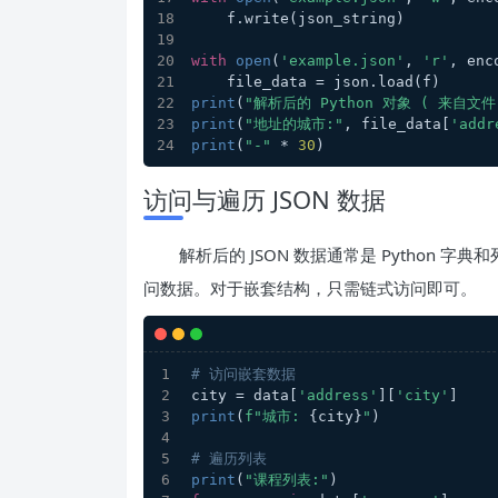
    f.write(json_string)
with
open
(
'example.json'
, 
'r'
, enc
    file_data = json.load(f)
print
(
"解析后的 Python 对象 ( 来自文件
print
(
"地址的城市:"
, file_data[
'addr
print
(
"-"
 * 
30
)
访问与遍历 JSON 数据
解析后的 JSON 数据通常是 Python
问数据。对于嵌套结构，只需链式访问即可。
# 访问嵌套数据
city = data[
'address'
][
'city'
]
print
(
f"城市: 
{city}
"
)
# 遍历列表
print
(
"课程列表:"
)