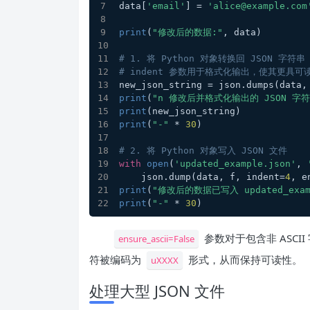
data[
'email'
] = 
'alice@example.com
print
(
"修改后的数据:"
, data)
# 1. 将 Python 对象转换回 JSON 字符串
# indent 参数用于格式化输出，使其更具可
new_json_string = json.dumps(data,
print
(
"n 修改后并格式化输出的 JSON 字符
print
(new_json_string)
print
(
"-"
 * 
30
)
# 2. 将 Python 对象写入 JSON 文件
with
open
(
'updated_example.json'
, 
    json.dump(data, f, indent=
4
, e
print
(
"修改后的数据已写入 updated_exam
print
(
"-"
 * 
30
)
参数对于包含非 ASCI
ensure_ascii=False
符被编码为
形式，从而保持可读性。
uXXXX
处理大型 JSON 文件