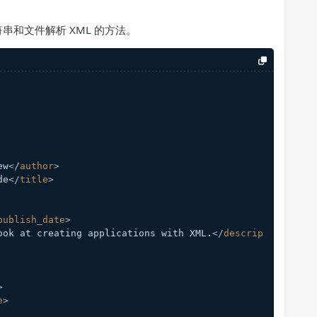
串和文件解析 XML 的方法。
ew
</
author
>
de
</
title
>
publish_date
>
ook at creating applications with XML.
</
descrip
>
e
>