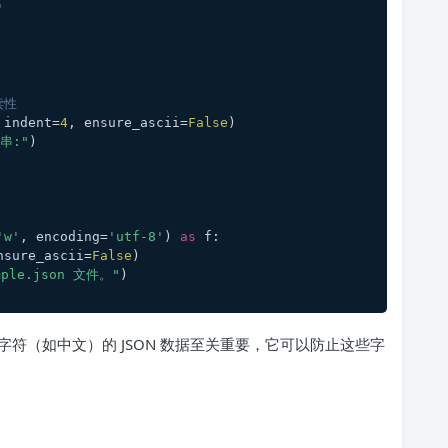
'
读性
 indent=
4
, ensure_ascii=
False
)
串:"
)
'w'
, encoding=
'utf-8'
) 
as
 f:
nsure_ascii=
False
)
ple.json 文件。"
)
I 字符（如中文）的 JSON 数据至关重要，它可以防止这些字