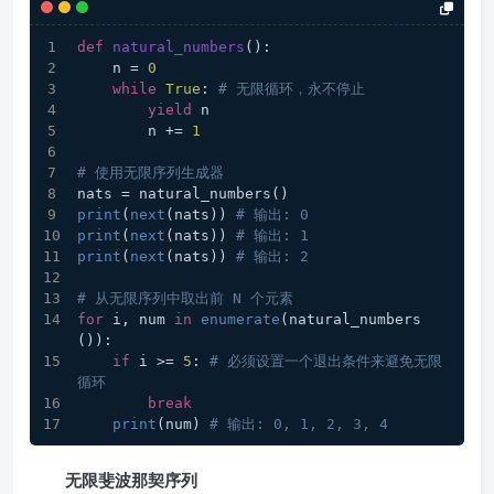
def
natural_numbers
():
    n = 
0
while
True
: 
# 无限循环，永不停止
yield
 n
        n += 
1
# 使用无限序列生成器
nats = natural_numbers()
print
(
next
(nats)) 
# 输出: 0
print
(
next
(nats)) 
# 输出: 1
print
(
next
(nats)) 
# 输出: 2
# 从无限序列中取出前 N 个元素
for
 i, num 
in
enumerate
(natural_numbers
()):
if
 i >= 
5
: 
# 必须设置一个退出条件来避免无限
循环
break
print
(num) 
# 输出: 0, 1, 2, 3, 4
无限斐波那契序列