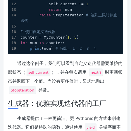
            self.current += 
1
return
 num
raise
 StopIteration 
# 达到上限时停止
迭代
# 使用自定义迭代器
counter = MyCounter(
1
, 
5
)
for
 num 
in
 counter:
print
(num) 
# 输出: 1, 2, 3, 4
通过这个例子，我们可以看到自定义迭代器需要维护内
部状态（
），并在每次调用
时更新状
self.current
next()
态并返回下一个值。当没有更多值时，显式地抛出
异常。
StopIteration
生成器：优雅实现迭代器的工厂
生成器提供了一种更简洁、更 Pythonic 的方式来创建
迭代器。它们是特殊的函数，通过使用
关键字而不
yield