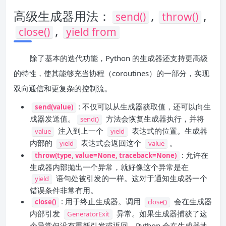
高级生成器用法：
,
,
send()
throw()
,
close()
yield from
除了基本的迭代功能，Python 的生成器还支持更高级
的特性，使其能够充当协程（coroutines）的一部分，实现
双向通信和更复杂的控制流。
: 不仅可以从生成器获取值，还可以向生
send(value)
成器发送值。
方法会恢复生成器执行，并将
send()
注入到上一个
表达式的位置。生成器
value
yield
内部的
表达式会返回这个
。
yield
value
: 允许在
throw(type, value=None, traceback=None)
生成器内部抛出一个异常，就好像这个异常是在
语句处被引发的一样。这对于通知生成器一个
yield
错误条件非常有用。
: 用于终止生成器。调用
会在生成器
close()
close()
内部引发
异常。如果生成器捕获了这
GeneratorExit
个异常但没有重新引发或返回，Python 会在生成器执