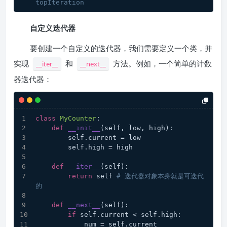
topIteration
自定义迭代器
要创建一个自定义的迭代器，我们需要定义一个类，并
实现
和
方法。例如，一个简单的计数
__iter__
__next__
器迭代器：
class
MyCounter
:
def
__init__
(
self, low, high
):
        self.current = low
        self.high = high
def
__iter__
(
self
):
return
 self 
# 迭代器对象本身就是可迭代
的
def
__next__
(
self
):
if
 self.current < self.high:
            num = self.current