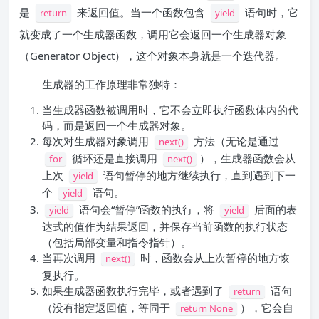
是
来返回值。当一个函数包含
语句时，它
return
yield
就变成了一个生成器函数，调用它会返回一个生成器对象
（Generator Object），这个对象本身就是一个迭代器。
生成器的工作原理非常独特：
当生成器函数被调用时，它不会立即执行函数体内的代
码，而是返回一个生成器对象。
每次对生成器对象调用
方法（无论是通过
next()
循环还是直接调用
），生成器函数会从
for
next()
上次
语句暂停的地方继续执行，直到遇到下一
yield
个
语句。
yield
语句会“暂停”函数的执行，将
后面的表
yield
yield
达式的值作为结果返回，并保存当前函数的执行状态
（包括局部变量和指令指针）。
当再次调用
时，函数会从上次暂停的地方恢
next()
复执行。
如果生成器函数执行完毕，或者遇到了
语句
return
（没有指定返回值，等同于
），它会自
return None