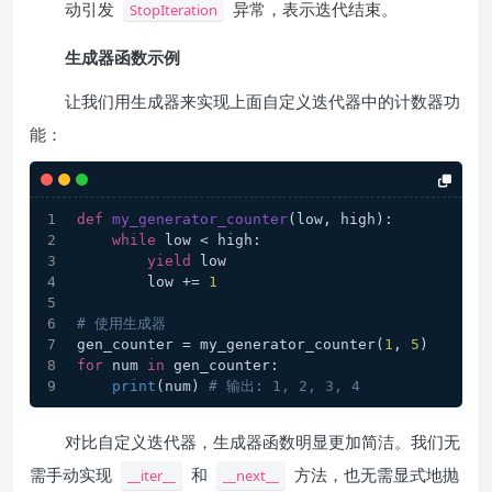
动引发
异常，表示迭代结束。
StopIteration
生成器函数示例
让我们用生成器来实现上面自定义迭代器中的计数器功
能：
def
my_generator_counter
(
low, high
):
while
 low < high:
yield
 low
        low += 
1
# 使用生成器
gen_counter = my_generator_counter(
1
, 
5
)
for
 num 
in
 gen_counter:
print
(num) 
# 输出: 1, 2, 3, 4
对比自定义迭代器，生成器函数明显更加简洁。我们无
需手动实现
和
方法，也无需显式地抛
__iter__
__next__