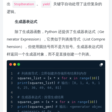
出
。
关键字自动处理了这些复杂的
StopIteration
yield
逻辑。
生成器表达式
除了生成器函数，Python 还提供了生成器表达式（Ge
nerator Expression），它类似于列表推导式（List Compre
hension），但使用圆括号而不是方括号。生成器表达式同
样返回一个生成器对象，而不是直接创建一个列表。
# 列表推导式：立即创建并存储所有结果到内存
squares_list = [x * x 
for
 x 
in
range
(
10
)]
print
(squares_list) 
# 输出: [0, 1, 4, 9, 1
6, 25, 36, 49, 64, 81]
# 生成器表达式：按需生成结果
squares_gen = (x * x 
for
 x 
in
range
(
10
))
print
(squares_gen) 
# 输出: <generator objec
t <genexpr> at 0x...>