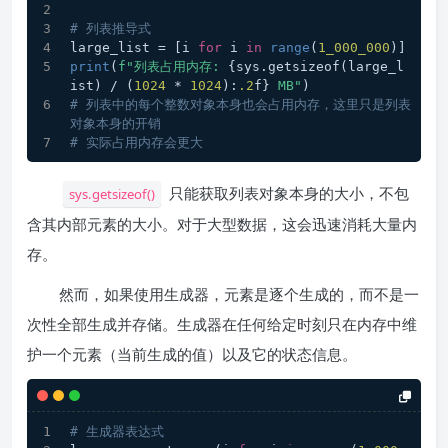
# 列表推导式
large_list = [i 
for
 i 
in
range
(
1_000_000
)]
print
(
f"列表占用内存: 
{sys.getsizeof(large_l
ist) / (
1024
 * 
1024
):
.2
f}
 MB"
)
# 列表中的每个整数对象本身也会占用内存，这里只是列表
对象本身的开销
# 实际占用内存会更大
只能获取列表对象本身的大小，不包
sys.getsizeof()
含其内部元素的大小。对于大型数据，这会迅速消耗大量内
存。
然而，如果使用生成器，元素是逐个生成的，而不是一
次性全部生成并存储。生成器在任何给定时刻只在内存中维
护一个元素（当前生成的值）以及它的状态信息。
# 生成器表达式