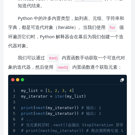
知迭代结束。
Python 中的许多内置类型，如列表、元组、字符串和
字典，都是可迭代对象（Iterable）。当我们使用
循
for
环遍历它们时，Python 解释器会在幕后为我们创建一个迭
代器对象。
我们可以通过
内置函数手动获取一个可迭代对
iter()
象的迭代器，然后使用
内置函数逐个获取元素：
next()
my_list = [
1
, 
2
, 
3
, 
4
]
my_iterator = 
iter
(my_list)
print
(
next
(my_iterator)) 
# 输出: 1
print
(
next
(my_iterator)) 
# 输出: 2
# ...
# 当元素耗尽时，next()会抛出 StopIteration 异常
# print(next(my_iterator)) # 再次调用将引发 S