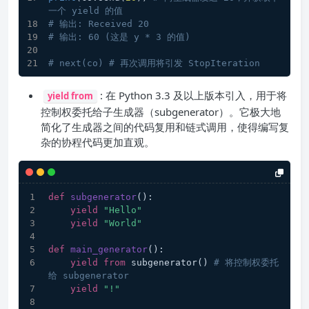
一个 yield 的值
# 输出: Received 20
# 输出: 60 (这是 y * 3 的值)
# next(co) # 再次调用将引发 StopIteration
: 在 Python 3.3 及以上版本引入，用于将
yield from
控制权委托给子生成器（subgenerator）。它极大地
简化了生成器之间的代码复用和链式调用，使得编写复
杂的协程代码更加直观。
def
subgenerator
():
yield
"Hello"
yield
"World"
def
main_generator
():
yield
from
 subgenerator() 
# 将控制权委托
给 subgenerator
yield
"!"