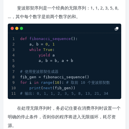
斐波那契序列是一个经典的无限序列：1, 1, 2, 3, 5, 8,
…，其中每个数字是前两个数字的和。
def
fibonacci_sequence
():
    a, b = 
0
, 
1
while
True
:
yield
 a
        a, b = b, a + b
# 使用斐波那契生成器
fib_gen = fibonacci_sequence()
for
 i 
in
range
(
10
): 
# 取前 10 个斐波那契数
print
(
next
(fib_gen))
# 输出: 0, 1, 1, 2, 3, 5, 8, 13, 21, 34
在处理无限序列时，务必记住要在消费序列时设置一个
明确的停止条件，否则你的程序将进入无限循环，耗尽资
源。