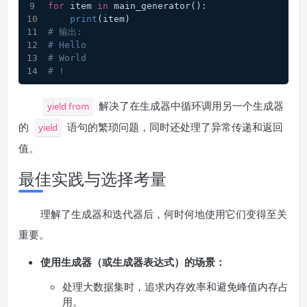
for
 item 
in
 main_generator():
print
(item)
# 输出:
# Hello
# World
# !
解决了在生成器中循环调用另一个生成器
yield from
的
语句的繁琐问题，同时还处理了异常传递和返回
yield
值。
最佳实践与选择考量
理解了生成器和迭代器后，何时何地使用它们变得至关
重要。
使用生成器（或生成器表达式）的场景：
处理大数据集时，追求内存效率和避免峰值内存占
用。