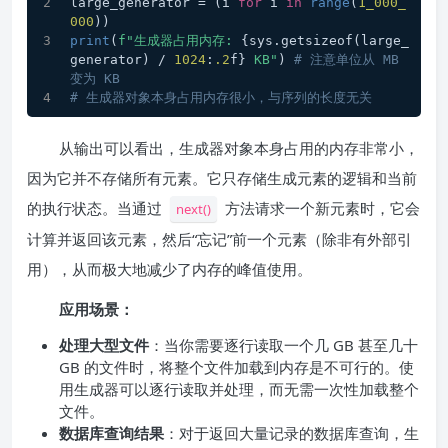
large_generator = (i 
for
 i 
in
range
(
1_000_
000
))
print
(
f"生成器占用内存: 
{sys.getsizeof(large_
generator) / 
1024
:
.2
f}
 KB"
) 
# 注意单位从 MB 
变为 KB
# 生成器对象本身占用内存很小，与序列的长度无关
从输出可以看出，生成器对象本身占用的内存非常小，
因为它并不存储所有元素。它只存储生成元素的逻辑和当前
的执行状态。当通过
方法请求一个新元素时，它会
next()
计算并返回该元素，然后“忘记”前一个元素（除非有外部引
用），从而极大地减少了内存的峰值使用。
应用场景：
处理大型文件
：当你需要逐行读取一个几 GB 甚至几十
GB 的文件时，将整个文件加载到内存是不可行的。使
用生成器可以逐行读取并处理，而无需一次性加载整个
文件。
数据库查询结果
：对于返回大量记录的数据库查询，生