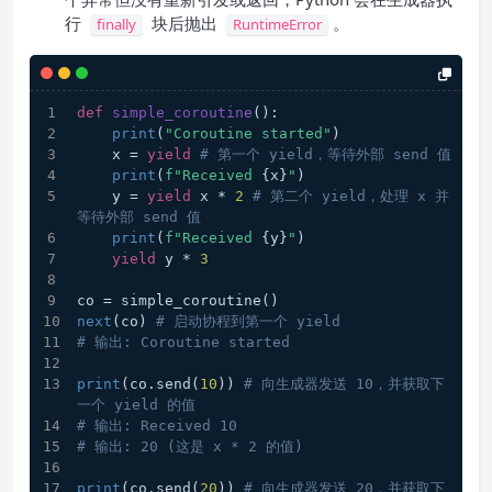
行
块后抛出
。
finally
RuntimeError
def
simple_coroutine
():
print
(
"Coroutine started"
)
    x = 
yield
# 第一个 yield，等待外部 send 值
print
(
f"Received 
{x}
"
)
    y = 
yield
 x * 
2
# 第二个 yield，处理 x 并
等待外部 send 值
print
(
f"Received 
{y}
"
)
yield
 y * 
3
co = simple_coroutine()
next
(co) 
# 启动协程到第一个 yield
# 输出: Coroutine started
print
(co.send(
10
)) 
# 向生成器发送 10，并获取下
一个 yield 的值
# 输出: Received 10
# 输出: 20 (这是 x * 2 的值)
print
(co.send(
20
)) 
# 向生成器发送 20，并获取下