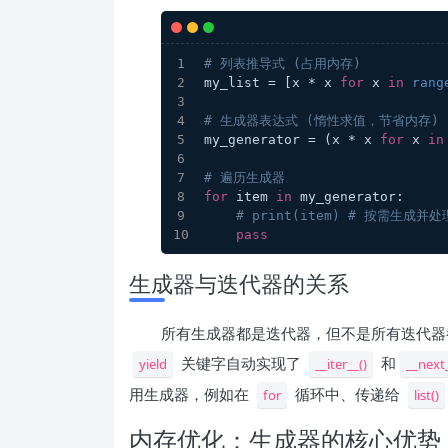
# 列表推导式 (占用内存)
my_list = [x * x 
for
 x 
in
rang
# 生成器表达式 (惰性求值，节省内存)
my_generator = (x * x 
for
 x 
in
# 遍历生成器
for
 item 
in
 my_generator:
# print(item) # 按需生成并处
pass
生成器与迭代器的关系
所有生成器都是迭代器，但不是所有迭代器
关键字自动实现了
和
yield
__iter__()
__next_
用生成器，例如在
循环中、传递给
for
list()
内存优化：生成器的核心优势