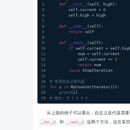
def
__init__
(
self, high
):
        self.current = 
0
        self.high = high
def
__iter__
(
self
):
return
 self
def
__next__
(
self
):
if
 self.current < self.hig
            num = self.current
            self.current += 
1
return
 num
raise
 StopIteration
# 使用自定义迭代器
for
 i 
in
 MyCounterIterator(
5
):
print
(i)
# 输出: 0 1 2 3 4
从上面的例子可以看出，自定义迭代器需要
和
这两个方法，这在某
__iter__()
__next__()