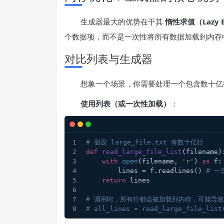
生成器最大的优势在于其
惰性求值（Lazy E
个数据项，而不是一次性将所有数据加载到内存
对比列表与生成器
想象一个场景，你需要处理一个包含数十亿
使用列表（或一次性加载）
：
# 假设 large_file.txt 有数十亿行
def
read_large_file_list
(
filename
)
with
open
(filename, 
'r'
) 
as
 f:
        lines = f.readlines() 
# 
return
 lines
# 调用时，所有行都会被加载到内存，可能导
# all_lines = read_large_file_list