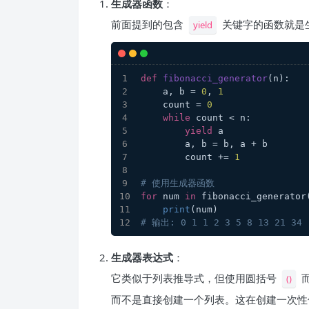
生成器函数
：
前面提到的包含
关键字的函数就是
yield
def
fibonacci_generator
(
n
):
    a, b = 
0
, 
1
    count = 
0
while
 count < n:
yield
 a
        a, b = b, a + b
        count += 
1
# 使用生成器函数
for
 num 
in
 fibonacci_generator
print
(num)
# 输出: 0 1 1 2 3 5 8 13 21 34
生成器表达式
：
它类似于列表推导式，但使用圆括号
()
而不是直接创建一个列表。这在创建一次性