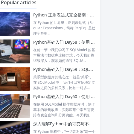
Popular articles
Python 正则表达式完全指南：掌握复杂匹配，解锁高级数据处理能力 | 实战案例解析
在 Python 的世界里，正则表达式（Re
gular Expressions，简称 RegEx）是处
理字符串...
Python基础入门 Day58：使用 SQLModel 实现增删改查（CRUD）操作
在前一节中我们学习了 SQLModel 的基
本用法与数据库连接方式，今天我们将
继续深入，演示如何通过 SQLM...
Python基础入门 Day59：SQLModel 中的关系映射（Relationship）
关系型数据库的核心之一就是“关系”。
在 SQLModel 中，我们可以方便地定义
实体之间的多种关系，比如一对多...
Python基础入门 Day60：使用 SQLModel 实现联合查询与分页查询
在使用 SQLModel 操作数据库时，除了
基本的增删改查，实际应用中常常需要
跨表联合查询和分页功能。今天我们...
深入理解Python中的可变与不可变对象
在 Python 编程中，“一切皆对象”是一个