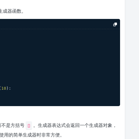
生成器函数。
(
10
):
而不是方括号
。生成器表达式会返回一个生成器对象，
[]
使用的简单生成器时非常方便。