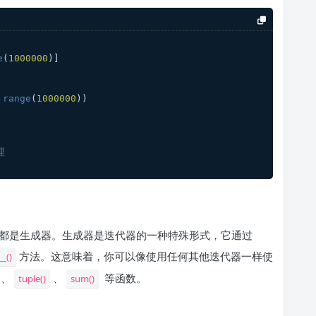
e
(
1000000
)]
range
(
1000000
))
理
都是生成器。生成器是迭代器的一种特殊形式，它通过
方法。这意味着，你可以像使用任何其他迭代器一样使
_()
、
、
等函数。
tuple()
sum()