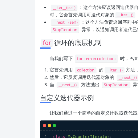
：这个方法应该返回迭代器
__iter__(self)
时，它会首先调用可迭代对象的
__iter__()
：这个方法负责返回序列中
__next__(self)
异常，以通知调用者迭代已
StopIteration
循环的底层机制
for
当我们写下
时，Pyt
for item in collection:
它首先调用
的
方法
collection
__iter__()
然后，它反复调用迭代器对象的
__next__()
当
方法抛出
异
__next__()
StopIteration
自定义迭代器示例
让我们通过一个简单的自定义计数器迭代器
class
MyCounterIterator
: