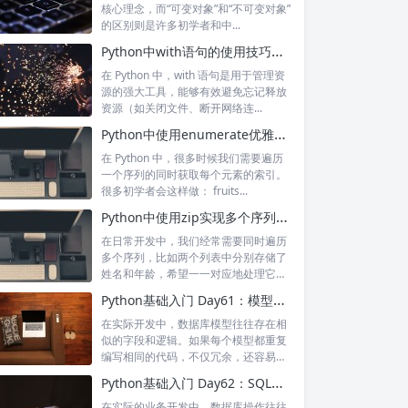
核心理念，而“可变对象”和“不可变对象”
的区别则是许多初学者和中...
Python中with语句的使用技巧与上下文管理器原理解析
在 Python 中，with 语句是用于管理资
源的强大工具，能够有效避免忘记释放
资源（如关闭文件、断开网络连...
Python中使用enumerate优雅地遍历序列及索引
在 Python 中，很多时候我们需要遍历
一个序列的同时获取每个元素的索引。
很多初学者会这样做： fruits...
Python中使用zip实现多个序列的同步遍历
在日常开发中，我们经常需要同时遍历
多个序列，比如两个列表中分别存储了
姓名和年龄，希望一一对应地处理它
们。Pyt...
Python基础入门 Day61：模型继承与通用查询封装
在实际开发中，数据库模型往往存在相
似的字段和逻辑。如果每个模型都重复
编写相同的代码，不仅冗余，还容易出
错。SQ...
Python基础入门 Day62：SQLModel中的事务管理
在实际的业务开发中，数据库操作往往