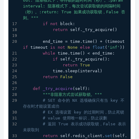
out: 阻塞模式下，等待锁的超时时间（秒）。:param 
interval: 阻塞模式下，每次尝试获取锁的间隔时间
（秒）。:return: True 如果成功获取锁，False 否
则。"""
if
not
 block:
return
 self._try_acquire()
        end_time = time.time() + (timeout 
if
 timeout 
is
not
None
else
float
(
'inf'
))
while
 time.time() < end_time:
if
 self._try_acquire():
return
True
            time.sleep(interval)
return
False
def
_try_acquire
(
self
):
"""非阻塞方式尝试获取锁。"""
# SET 命令的 NX 选项确保只有当 key 不
存在时才能设置成功
# EX 选项设置 key 的过期时间，防止死锁
# value 使用唯一标识，防止误删
# 返回 True 表示成功获取锁，False 表示
未获取到
return
 self.redis_client.
set
(self.