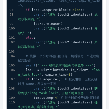
ibutedLock(r_client, lock_key, expire_time
=5)
if
 lock2.acquire(block=
False
):
print
(
f"进程 
{lock2.identifier}
 成
功获取到锁。"
)
        lock2.release()
print
(
f"进程 
{lock2.identifier}
 释
放锁。"
)
else
:
print
(
f"进程 
{lock2.identifier}
 未
能获取到锁。"
)
# 模拟一个长时间运行的任务，然后被另一个进程尝
试获取锁
print
(
"n--- 模拟长时间任务与锁竞争 ---"
)
    lock3 = DistributedLock(r_client, 
"lon
g_task_lock"
, expire_time=
3
)
if
 lock3.acquire(): 
# 默认阻塞，但默认超
时是 None，所以会一直等
print
(
f"进程 
{lock3.identifier}
 获
取到锁'long_task_lock'。开始长时间任务..."
)
        time.sleep(
4
) 
# 任务时间长于锁过期时间
print
(
f"进程 
{lock3.identifier}
 任
务执行完毕。尝试释放锁。"
)