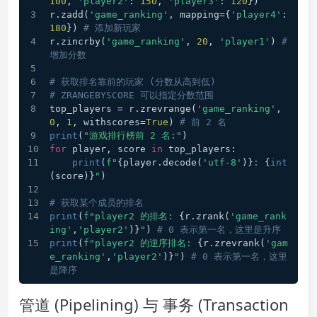
100
, 
'player2'
: 
150
, 
'player3'
: 
120
})
r.zadd(
'game_ranking'
, mapping={
'player4'
: 
180
}) 
# 添加新玩家
r.zincrby(
'game_ranking'
, 
20
, 
'player1'
) 
# 
增加分数
# 获取排名靠前的玩家 (分数从高到低)
# ZRANGEBYSCORE 可以指定分数范围
top_players = r.zrevrange(
'game_ranking'
, 
0
, 
1
, withscores=
True
) 
# 前 2 名
print
(
"游戏排行榜前 2 名:"
)
for
 player, score 
in
 top_players:
print
(
f"
{player.decode(
'utf-8'
)}
: 
{
int
(score)}
"
)
# 获取某个成员的排名
print
(
f"player2 的排名: 
{r.zrank(
'game_rank
ing'
,
'player2'
)}
"
) 
# 0 表示第一名，这里是升序
print
(
f"player2 的逆序排名: 
{r.zrevrank(
'gam
e_ranking'
,
'player2'
)}
"
) 
# 0 表示第一名，这里
是降序
管道 (Pipelining) 与 事务 (Transaction