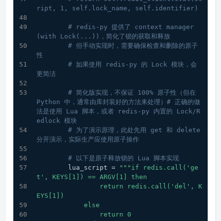
ript, 1, self.lock_name, self.identifier)
# redis-py 提供了 context manager 
(with Lock(...))，简化了锁的获取和释放
# 但手动实现时，需要确保检查和删除的原子
性
# 如果使用 redis-py 的 Lock 模块，会
更简洁
# 简化版实现，不保证 100% 原子性（但在 
Python 中，通常由库封装好的方法来处理）# 正确的做
法是使用 Lua 脚本，或者 redis-py 内置的 Lock/R
edlock 模块
# 为了演示原理，此处先用 get 和 delete 
分开演示，实际生产应使用原子操作
# 以下是原子释放锁的 Lua 脚本实现
        lua_script = 
"""if redis.call('ge
t', KEYS[1]) == ARGV[1] then
                return redis.call('del', K
EYS[1])
            else
                return 0