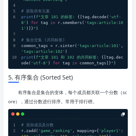
# 获取所有元素
print
(
f"文章 101 的标签: 
{[tag.decode(
'utf-
8'
) 
for
 tag 
in
 r.smembers(
'tags:article:10
1'
)]}
"
)
# 集合交集 (共同标签)
common_tags = r.sinter(
'tags:article:101'
, 
'tags:article:102'
)
print
(
f"文章 101 和 102 的共同标签: 
{[tag.dec
ode(
'utf-8'
) 
for
 tag 
in
 common_tags]}
"
)
5. 有序集合 (Sorted Set)
有序集合是集合的变体，每个成员都关联一个分数（sc
ore），通过分数进行排序。常用于排行榜。
# 添加成员及分数
r.zadd(
'game_ranking'
, mapping={
'player1'
: 