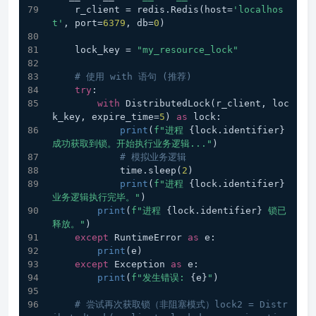
    r_client = redis.Redis(host=
'localhos
t'
, port=
6379
, db=
0
)
    lock_key = 
"my_resource_lock"
# 使用 with 语句 (推荐)
try
:
with
 DistributedLock(r_client, loc
k_key, expire_time=
5
) 
as
 lock:
print
(
f"进程 
{lock.identifier}
成功获取到锁。开始执行业务逻辑..."
)
# 模拟业务逻辑
            time.sleep(
2
) 
print
(
f"进程 
{lock.identifier}
业务逻辑执行完毕。"
)
print
(
f"进程 
{lock.identifier}
 锁已
释放。"
)
except
 RuntimeError 
as
 e:
print
(e)
except
 Exception 
as
 e:
print
(
f"发生错误: 
{e}
"
)
# 尝试再次获取锁（非阻塞模式）lock2 = Distr