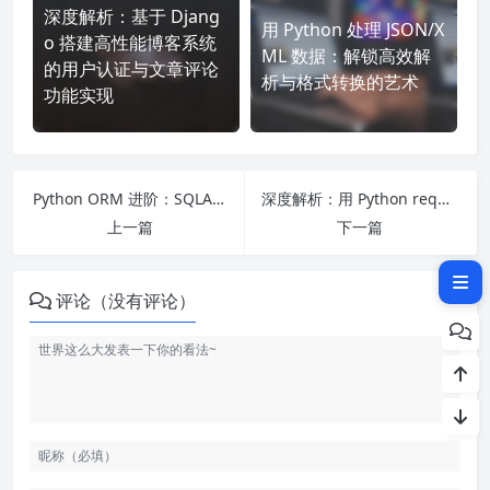
深度解析：基于 Djang
用 Python 处理 JSON/X
o 搭建高性能博客系统
Redis 基础：为何选择它？
ML 数据：解锁高效解
的用户认证与文章评论
析与格式转换的艺术
Python 连接 Redis：环境搭建
功能实现
与基本操作
Redis 分布式锁：原理与 Pytho
n 实现
Python ORM 进阶：SQLAlchemy 的高级查询、事务管理与最佳实践
深度解析：用 Python requests+BeautifulSoup 实现高效爬虫，避开常见陷阱
优化与注意事项
上一篇
下一篇
结语
评论（没有评论）