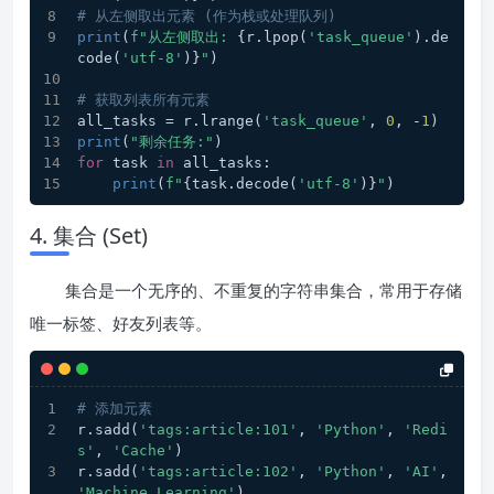
# 从左侧取出元素 (作为栈或处理队列)
print
(
f"从左侧取出: 
{r.lpop(
'task_queue'
).de
code(
'utf-8'
)}
"
)
# 获取列表所有元素
all_tasks = r.lrange(
'task_queue'
, 
0
, -
1
)
print
(
"剩余任务:"
)
for
 task 
in
 all_tasks:
print
(
f"
{task.decode(
'utf-8'
)}
"
)
4. 集合 (Set)
集合是一个无序的、不重复的字符串集合，常用于存储
唯一标签、好友列表等。
# 添加元素
r.sadd(
'tags:article:101'
, 
'Python'
, 
'Redi
s'
, 
'Cache'
)
r.sadd(
'tags:article:102'
, 
'Python'
, 
'AI'
, 
'Machine Learning'
)