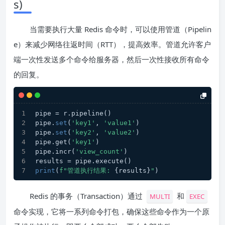
s)
当需要执行大量 Redis 命令时，可以使用管道（Pipelin
e）来减少网络往返时间（RTT），提高效率。管道允许客户
端一次性发送多个命令给服务器，然后一次性接收所有命令
的回复。
pipe = r.pipeline()
pipe.
set
(
'key1'
, 
'value1'
)
pipe.
set
(
'key2'
, 
'value2'
)
pipe.get(
'key1'
)
pipe.incr(
'view_count'
)
results = pipe.execute()
print
(
f"管道执行结果: 
{results}
"
)
Redis 的事务（Transaction）通过
和
MULTI
EXEC
命令实现，它将一系列命令打包，确保这些命令作为一个原