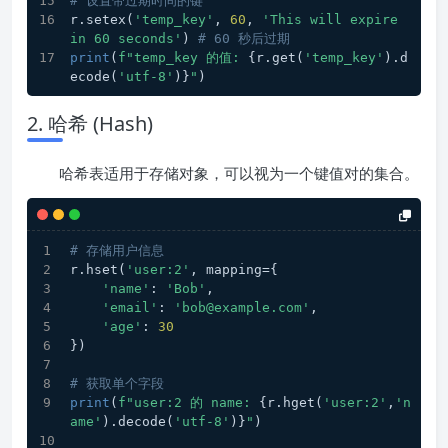
# 设置带过期时间的键
r.setex(
'temp_key'
, 
60
, 
'This will expire 
in 60 seconds'
) 
# 60 秒后过期
print
(
f"temp_key 的值: 
{r.get(
'temp_key'
).d
ecode(
'utf-8'
)}
"
)
2. 哈希 (Hash)
哈希表适用于存储对象，可以视为一个键值对的集合。
# 存储用户信息
r.hset(
'user:2'
, mapping={
'name'
: 
'Bob'
,
'email'
: 
'bob@example.com'
,
'age'
: 
30
})
# 获取单个字段
print
(
f"user:2 的 name: 
{r.hget(
'user:2'
,
'n
ame'
).decode(
'utf-8'
)}
"
)