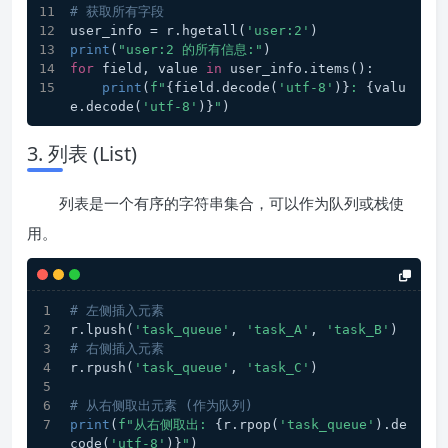
# 获取所有字段
user_info = r.hgetall(
'user:2'
)
print
(
"user:2 的所有信息:"
)
for
 field, value 
in
 user_info.items():
print
(
f"
{field.decode(
'utf-8'
)}
: 
{valu
e.decode(
'utf-8'
)}
"
)
3. 列表 (List)
列表是一个有序的字符串集合，可以作为队列或栈使
用。
# 左侧插入元素
r.lpush(
'task_queue'
, 
'task_A'
, 
'task_B'
)
# 右侧插入元素
r.rpush(
'task_queue'
, 
'task_C'
)
# 从右侧取出元素 (作为队列)
print
(
f"从右侧取出: 
{r.rpop(
'task_queue'
).de
code(
'utf-8'
)}
"
)