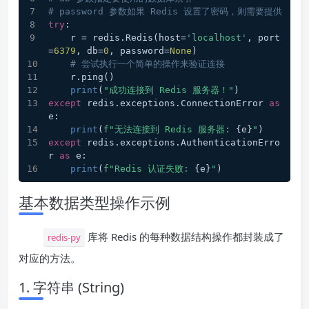
# password 参数如果 Redis 设置了密码，则需要提供
try
:
    r = redis.Redis(host=
'localhost'
, port
=
6379
, db=
0
, password=
None
)
# 尝试执行一个简单的操作来验证连接
    r.ping()
print
(
"成功连接到 Redis 服务器！"
)
except
 redis.exceptions.ConnectionError 
as
e:
print
(
f"无法连接到 Redis 服务器: 
{e}
"
)
except
 redis.exceptions.AuthenticationErro
r 
as
 e:
print
(
f"Redis 认证失败: 
{e}
"
)
基本数据类型操作示例
库将 Redis 的每种数据结构操作都封装成了
redis-py
对应的方法。
1. 字符串 (String)