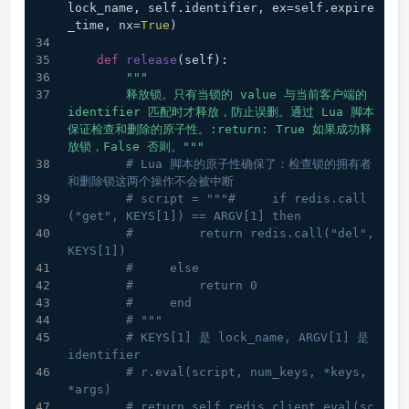
lock_name, self.identifier, ex=self.expire
_time, nx=
True
)
def
release
(
self
):
"""
        释放锁。只有当锁的 value 与当前客户端的 
identifier 匹配时才释放，防止误删。通过 Lua 脚本
保证检查和删除的原子性。:return: True 如果成功释
放锁，False 否则。"""
# Lua 脚本的原子性确保了：检查锁的拥有者
和删除锁这两个操作不会被中断
# script = """#     if redis.call
("get", KEYS[1]) == ARGV[1] then
#         return redis.call("del", 
KEYS[1])
#     else
#         return 0
#     end
# """
# KEYS[1] 是 lock_name, ARGV[1] 是 
identifier
# r.eval(script, num_keys, *keys, 
*args)
# return self.redis_client.eval(sc