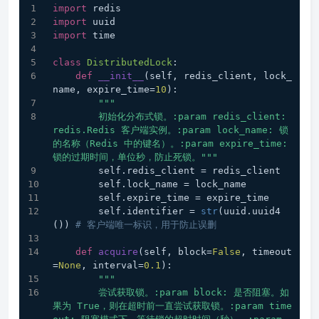
import
 redis
import
 uuid
import
 time
class
DistributedLock
:
def
__init__
(
self, redis_client, lock_
name, expire_time=
10
):
"""
        初始化分布式锁。:param redis_client: 
redis.Redis 客户端实例。:param lock_name: 锁
的名称（Redis 中的键名）。:param expire_time: 
锁的过期时间，单位秒，防止死锁。"""
        self.redis_client = redis_client
        self.lock_name = lock_name
        self.expire_time = expire_time
        self.identifier = 
str
(uuid.uuid4
()) 
# 客户端唯一标识，用于防止误删
def
acquire
(
self, block=
False
, timeout
=
None
, interval=
0.1
):
"""
        尝试获取锁。:param block: 是否阻塞。如
果为 True，则在超时前一直尝试获取锁。:param time