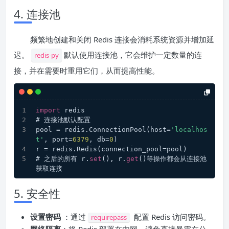
4. 连接池
频繁地创建和关闭 Redis 连接会消耗系统资源并增加延
迟。
默认使用连接池，它会维护一定数量的连
redis-py
接，并在需要时重用它们，从而提高性能。
import
 redis
# 连接池默认配置
pool = redis.ConnectionPool(host=
'localhos
t'
, port=
6379
, db=
0
)
r = redis.Redis(connection_pool=pool)
# 之后的所有 r.
set
(), r.
get
()等操作都会从连接池
获取连接
5. 安全性
设置密码
：通过
配置 Redis 访问密码。
requirepass