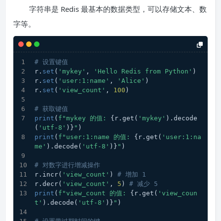
字符串是 Redis 最基本的数据类型，可以存储文本、数
字等。
# 设置键值
r.
set
(
'mykey'
, 
'Hello Redis from Python'
)
r.
set
(
'user:1:name'
, 
'Alice'
)
r.
set
(
'view_count'
, 
100
)
# 获取键值
print
(
f"mykey 的值: 
{r.get(
'mykey'
).decode
(
'utf-8'
)}
"
)
print
(
f"user:1:name 的值: 
{r.get(
'user:1:na
me'
).decode(
'utf-8'
)}
"
)
# 对数字进行增减操作
r.incr(
'view_count'
) 
# 增加 1
r.decr(
'view_count'
, 
5
) 
# 减少 5
print
(
f"view_count 的值: 
{r.get(
'view_coun
t'
).decode(
'utf-8'
)}
"
)