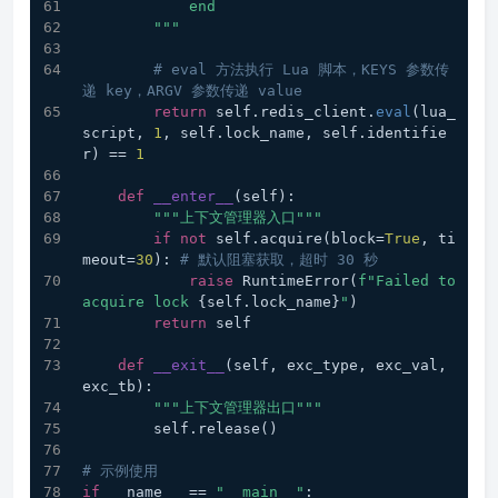
            end
        """
# eval 方法执行 Lua 脚本，KEYS 参数传
递 key，ARGV 参数传递 value
return
 self.redis_client.
eval
(lua_
script, 
1
, self.lock_name, self.identifie
r) == 
1
def
__enter__
(
self
):
"""上下文管理器入口"""
if
not
 self.acquire(block=
True
, ti
meout=
30
): 
# 默认阻塞获取，超时 30 秒
raise
 RuntimeError(
f"Failed to 
acquire lock 
{self.lock_name}
"
)
return
 self
def
__exit__
(
self, exc_type, exc_val, 
exc_tb
):
"""上下文管理器出口"""
        self.release()
# 示例使用
if
 __name__ == 
"__main__"
: