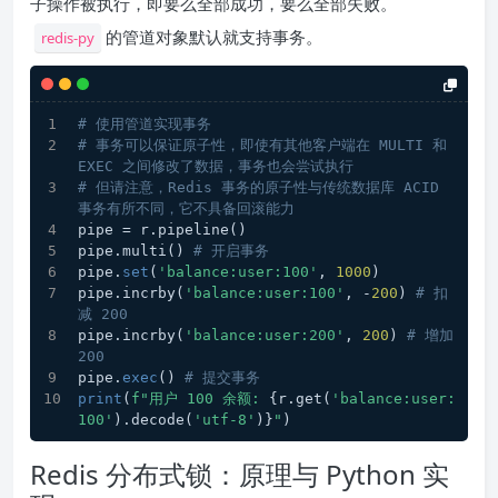
子操作被执行，即要么全部成功，要么全部失败。
的管道对象默认就支持事务。
redis-py
# 使用管道实现事务
# 事务可以保证原子性，即使有其他客户端在 MULTI 和 
EXEC 之间修改了数据，事务也会尝试执行
# 但请注意，Redis 事务的原子性与传统数据库 ACID 
事务有所不同，它不具备回滚能力
pipe = r.pipeline()
pipe.multi() 
# 开启事务
pipe.
set
(
'balance:user:100'
, 
1000
)
pipe.incrby(
'balance:user:100'
, -
200
) 
# 扣
减 200
pipe.incrby(
'balance:user:200'
, 
200
) 
# 增加 
200
pipe.
exec
() 
# 提交事务
print
(
f"用户 100 余额: 
{r.get(
'balance:user:
100'
).decode(
'utf-8'
)}
"
)
Redis 分布式锁：原理与 Python 实