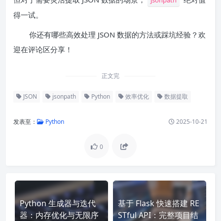
jsonpath
得一试。
你还有哪些高效处理 JSON 数据的方法或踩坑经验？欢
迎在评论区分享！
正文完
JSON
jsonpath
Python
效率优化
数据提取
发表至：
Python
2025-10-21
0
Python 生成器与迭代
基于 Flask 快速搭建 RE
器：内存优化与无限序
STful API：完整项目结