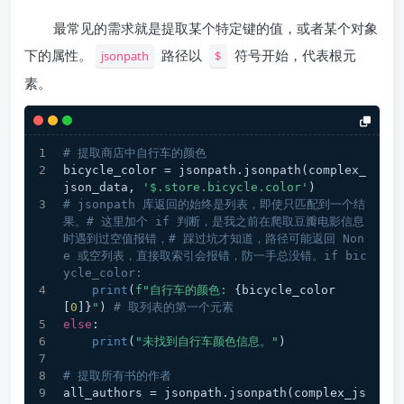
最常见的需求就是提取某个特定键的值，或者某个对象
下的属性。
路径以
符号开始，代表根元
jsonpath
$
素。
# 提取商店中自行车的颜色
bicycle_color = jsonpath.jsonpath(complex_
json_data, 
'$.store.bicycle.color'
)
# jsonpath 库返回的始终是列表，即使只匹配到一个结
果。# 这里加个 if 判断，是我之前在爬取豆瓣电影信息
时遇到过空值报错，# 踩过坑才知道，路径可能返回 Non
e 或空列表，直接取索引会报错，防一手总没错。if bic
ycle_color:
print
(
f"自行车的颜色: 
{bicycle_color
[
0
]}
"
) 
# 取列表的第一个元素
else
:
print
(
"未找到自行车颜色信息。"
)
# 提取所有书的作者
all_authors = jsonpath.jsonpath(complex_js