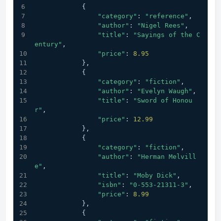
            { 
"category"
: 
"reference"
,
"author"
: 
"Nigel Rees"
,
"title"
: 
"Sayings of the C
entury"
,
"price"
: 
8.95
            },
            { 
"category"
: 
"fiction"
,
"author"
: 
"Evelyn Waugh"
,
"title"
: 
"Sword of Honou
r"
,
"price"
: 
12.99
            },
            { 
"category"
: 
"fiction"
,
"author"
: 
"Herman Melvill
e"
,
"title"
: 
"Moby Dick"
,
"isbn"
: 
"0-553-21311-3"
,
"price"
: 
8.99
            },
            { 