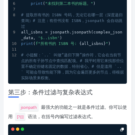
print
(
"未找到第二本书的标题。"
)
# 提取所有书的 ISBN 号码，无论它在哪一层（深度递归
查询）# 注意：有些书没有 ISBN，jsonpath 会自动跳
过
all_isbns = jsonpath.jsonpath(complex_json
_data, 
'$..isbn'
)
print
(
f"所有书的 ISBN 号: 
{all_isbns}
"
)
# 小提醒：`..` 叫做“递归下降”操作符，它会在当前节
点的所有子孙节点中查找匹配项。# 我平时用它来找那些位
置不确定但键名固定的数据，特别省心。# 但是滥用 `..
` 可能会导致性能下降，因为它会遍历更多的节点，得根据
实际场景来权衡。
第三步：条件过滤与复杂表达式
最强大的功能之一就是条件过滤。你可以使
jsonpath
用
语法，在括号内编写过滤表达式。
[?()]