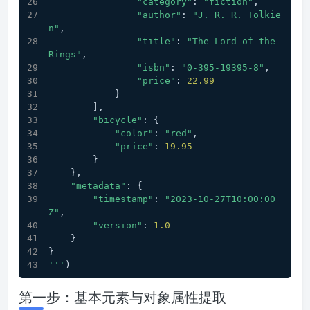
"category"
: 
"fiction"
,
"author"
: 
"J. R. R. Tolkie
n"
,
"title"
: 
"The Lord of the 
Rings"
,
"isbn"
: 
"0-395-19395-8"
,
"price"
: 
22.99
            }
        ],
"bicycle"
: {
"color"
: 
"red"
,
"price"
: 
19.95
        }
    },
"metadata"
: {
"timestamp"
: 
"2023-10-27T10:00:00
Z"
,
"version"
: 
1.0
    }
}
'''
)
第一步：基本元素与对象属性提取