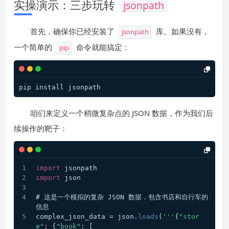
实操演示：三步玩转
jsonpath
首先，确保你已经安装了
库。如果没有，
jsonpath
一个简单的
命令就能搞定：
pip
pip install jsonpath
咱们来定义一个稍微复杂点的 JSON 数据，作为我们后
续操作的靶子：
import
 jsonpath
import
 json
# 这是一个模拟的复杂 JSON 数据，包含书店和自行车的
信息
complex_json_data = json.
loads
(
'''
{
"stor
e"
: {
"book"
: [