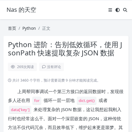
Nas 的天空
首页
Python
正文
Python 进阶：告别低效循环，使用 J
sonPath 快速提取复杂 JSON 数据
269
次阅读
没有评论
共计 3460 个字符，预计需要花费 9 分钟才能阅读完成。
上周帮同事调试一个第三方接口的返回数据时，发现很
多人还在用
循环一层一层地
或者
for
dict.get()
来处理复杂的 JSON 数据，这让我想起我刚入
data['key']
行时也经常这么干。面对一个深层嵌套的 JSON，这种传统
方法不仅代码冗余，而且效率低下，维护起来更是噩梦。其