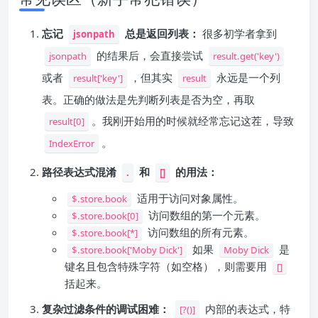
忘记
总是返回列表：
很多初学者拿到
jsonpath
的结果后，会直接尝试
jsonpath
result.get('key')
或者
，但其实
永远是一个列
result['key']
result
表。正确的做法是先判断列表是否为空，再取
。我刚开始用的时候就经常忘记这茬，导致
result[0]
。
IndexError
路径表达式混淆
和
的用法：
.
[]
适用于访问对象属性。
$.store.book
访问数组的第一个元素。
$.store.book[0]
访问数组的所有元素。
$.store.book[*]
如果
是
$.store.book['Moby Dick']
Moby Dick
键名且包含特殊字符（如空格），则需要用
[]
括起来。
复杂过滤条件的调试困难：
内部的表达式，特
[?()]