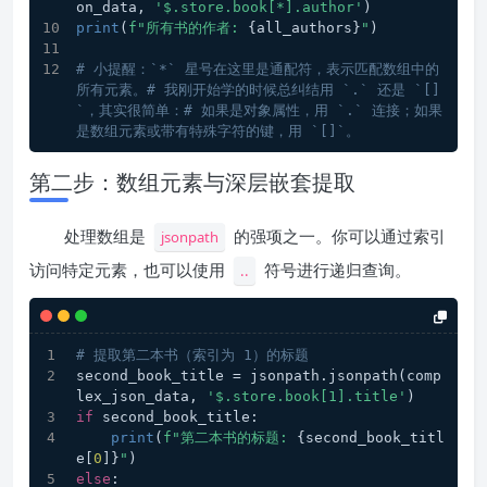
on_data, 
'$.store.book[*].author'
)
print
(
f"所有书的作者: 
{all_authors}
"
)
# 小提醒：`*` 星号在这里是通配符，表示匹配数组中的
所有元素。# 我刚开始学的时候总纠结用 `.` 还是 `[]
`，其实很简单：# 如果是对象属性，用 `.` 连接；如果
是数组元素或带有特殊字符的键，用 `[]`。
第二步：数组元素与深层嵌套提取
处理数组是
的强项之一。你可以通过索引
jsonpath
访问特定元素，也可以使用
符号进行递归查询。
..
# 提取第二本书（索引为 1）的标题
second_book_title = jsonpath.jsonpath(comp
lex_json_data, 
'$.store.book[1].title'
)
if
 second_book_title:
print
(
f"第二本书的标题: 
{second_book_titl
e[
0
]}
"
)
else
: