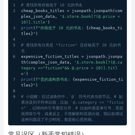
# 查找所有价格低于 10 元的书名
cheap_books_titles = jsonpath.jsonpath(com
plex_json_data, 
'$.store.book[?(@.price < 
10)].title'
)
print
(
f"价格低于 10 元的书名: 
{cheap_books_ti
tles}
"
)
# 查找所有分类是 "fiction" 且价格高于 20 元的书
名
expensive_fiction_titles = jsonpath.jsonpa
th(complex_json_data, 
'$.store.book[?(@.ca
tegory =="fiction"&& @.price > 20)].titl
e'
)
print
(
f"贵的虚构类书名: 
{expensive_fiction_ti
tles}
"
)
# 小提醒：在过滤条件中，`@` 符号代表当前节点。# 如
果涉及到字符串比较，比如 `@.category == "fictio
n"`，记得内外引号要区分开，# 比如外面是单引号，里面
就用双引号，或者反之，不然解析时容易出错。我以前调试
这种问题花了不少时间，都是粗心惹的祸。
常见误区（新手常犯错误）