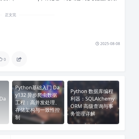
正文完
2025-08-08
0
Python基础入门 Da
Python 数据库编程
y132 异步爬虫数据
Da
利器：SQLAlchemy
工程：高并发处理、
ORM 高级查询与事
存储架构与一致性控
务管理详解
制