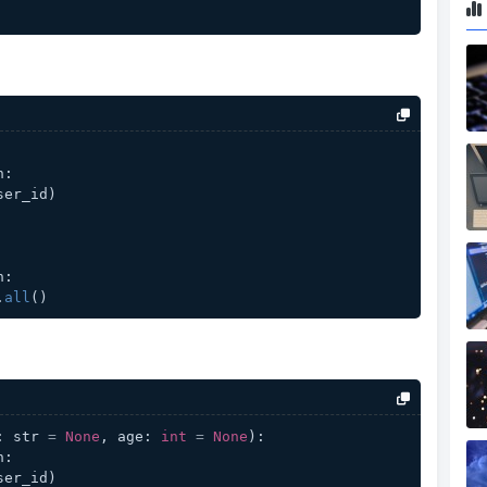
n:
 user_id)
n:
.
all
()
: str 
=
None
, age: 
int
=
None
):
n:
ser_id)