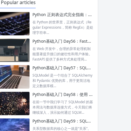
Popular articles
Python 正则表达式完全指南：掌握复杂匹配，解锁高级数据处理能力 | 实战案例解析
在 Python 的世界里，正则表达式（Re
gular Expressions，简称 RegEx）是处
理字符串...
Python基础入门 Day56：FastAPI 中的异常处理与全局错误响应机制
在 Web 开发中，合理的异常处理机制
能显著提升接口的健壮性和用户体验。
FastAPI 提供了多种方式来处理局...
Python基础入门 Day57：SQLModel 简介与数据库连接配置
SQLModel 是一个结合了 SQLAlchemy
和 Pydantic 优势的库，用于更简洁地
定义数据库模...
Python基础入门 Day58：使用 SQLModel 实现增删改查（CRUD）操作
在前一节中我们学习了 SQLModel 的基
本用法与数据库连接方式，今天我们将
继续深入，演示如何通过 SQLM...
Python基础入门 Day59：SQLModel 中的关系映射（Relationship）
关系型数据库的核心之一就是“关系”。