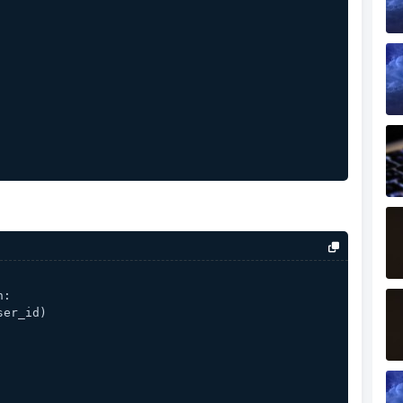
n:
ser_id)