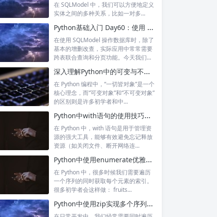
在 SQLModel 中，我们可以方便地定义
实体之间的多种关系，比如一对多...
Python基础入门 Day60：使用 SQLModel 实现联合查询与分页查询
在使用 SQLModel 操作数据库时，除了
基本的增删改查，实际应用中常常需要
跨表联合查询和分页功能。今天我们...
深入理解Python中的可变与不可变对象
在 Python 编程中，“一切皆对象”是一个
核心理念，而“可变对象”和“不可变对象”
的区别则是许多初学者和中...
Python中with语句的使用技巧与上下文管理器原理解析
在 Python 中，with 语句是用于管理资
源的强大工具，能够有效避免忘记释放
资源（如关闭文件、断开网络连...
Python中使用enumerate优雅地遍历序列及索引
在 Python 中，很多时候我们需要遍历
一个序列的同时获取每个元素的索引。
很多初学者会这样做： fruits...
Python中使用zip实现多个序列的同步遍历
在日常开发中，我们经常需要同时遍历