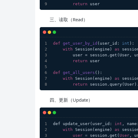
return
 user
三、读取（Read）
def
get_user_by_id
(
user_id: 
int
):
with
 Session(engine) 
as
 sessio
        user = session.get(User,
return
 user
def
get_all_users
():
with
 Session(engine) 
as
 sessio
return
 session.query(User)
四、更新（Update）
def update_user(user_id: 
int
, name
with
 Session(engine) 
as
 sessio
user
=
 session.get(
User
, u