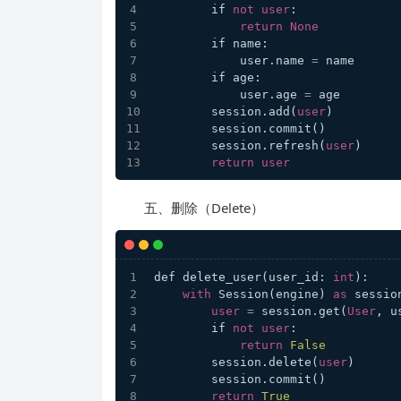
        if 
not
user
:
return
None
        if name:
            user.name 
=
 name
        if age:
            user.age 
=
 age
        session.add(
user
)
        session.commit()
        session.refresh(
user
)
return
user
五、删除（Delete）
def delete_user(user_id: 
int
):
with
 Session(engine) 
as
 sessio
user
=
 session.get(
User
, u
        if 
not
user
:
return
False
        session.delete(
user
)
        session.commit()
return
True