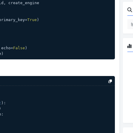
ld, create_engine
primary_key=
True
)
 echo=
False
)
e)
t
):
)
n: