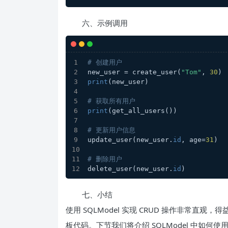
六、示例调用
# 创建用户
new_user = create_user(
"Tom"
, 
30
)
print
(new_user)
# 获取所有用户
print
(get_all_users())
# 更新用户信息
update_user(new_user.
id
, age=
31
)
# 删除用户
delete_user(new_user.
id
)
七、小结
使用 SQLModel 实现 CRUD 操作非常直观，得益
板代码。下节我们将介绍 SQLModel 中如何使用