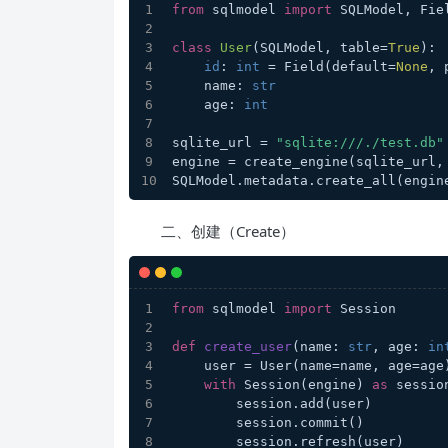
from
 sqlmodel 
import
 SQLModel, Fie
class
User
(SQLModel, table=
True
):
id
: 
int
 = Field(default=
None
, 
    name: 
str
    age: 
int
sqlite_url = 
"sqlite:///./test.db"
engine = create_engine(sqlite_url,
SQLModel.metadata.create_all(engin
二、创建（Create）
from
 sqlmodel 
import
 Session
def
create_user
(
name: 
str
, age: 
in
    user = User(name=name, age=age
with
 Session(engine) 
as
 sessio
        session.add(user)
        session.commit()
        session.refresh(user)