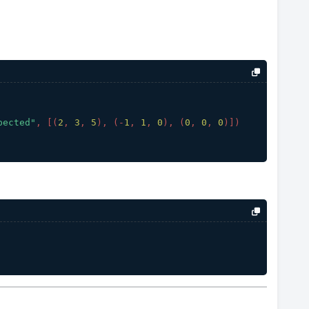
。
pected"
, [(
2
, 
3
, 
5
), (
-
1
, 
1
, 
0
), (
0
, 
0
, 
0
)]
)