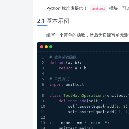
Python 标准库提供了
模块，可
unittest
2.1 基本示例
编写一个简单的函数，然后为它编写单元测
# 被测试的函数
def
add
(
a, b
):
return
 a + b
# 单元测试
import
 unittest
class
TestMathOperations
(unittest.
def
test_add
(
self
):
        self.assertEqual(add(
2
, 
3
)
        self.assertEqual(add(-
1
, 
1
if
 __name__ == 
"__main__"
:
    unittest.main()