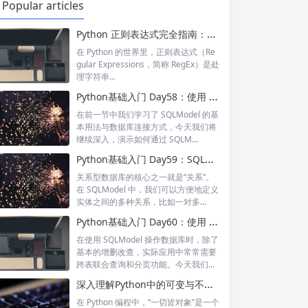
Popular articles
Python 正则表达式完全指南：掌握复杂匹配，解锁高级数据处理能力 | 实战案例解析
在 Python 的世界里，正则表达式（Re
gular Expressions，简称 RegEx）是处
理字符串...
Python基础入门 Day58：使用 SQLModel 实现增删改查（CRUD）操作
在前一节中我们学习了 SQLModel 的基
本用法与数据库连接方式，今天我们将
继续深入，演示如何通过 SQLM...
Python基础入门 Day59：SQLModel 中的关系映射（Relationship）
关系型数据库的核心之一就是“关系”。
在 SQLModel 中，我们可以方便地定义
实体之间的多种关系，比如一对多...
Python基础入门 Day60：使用 SQLModel 实现联合查询与分页查询
在使用 SQLModel 操作数据库时，除了
基本的增删改查，实际应用中常常需要
跨表联合查询和分页功能。今天我们...
深入理解Python中的可变与不可变对象
在 Python 编程中，“一切皆对象”是一个