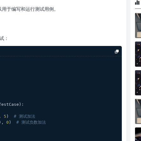
以用于编写和运行测试用例。
试：
TestCase):
, 
5
)  
# 测试加法
), 
0
)  
# 测试负数加法