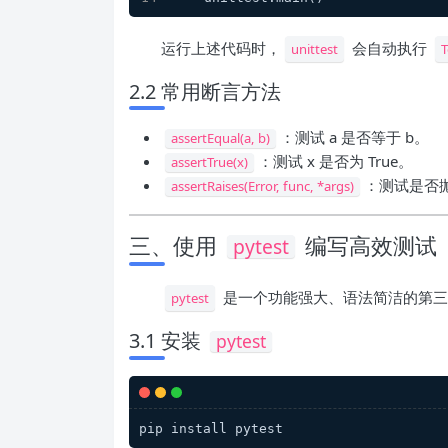
运行上述代码时，
会自动执行
unittest
T
2.2 常用断言方法
：测试 a 是否等于 b。
assertEqual(a, b)
：测试 x 是否为 True。
assertTrue(x)
：测试是否
assertRaises(Error, func, *args)
三、使用
编写高效测试
pytest
是一个功能强大、语法简洁的第
pytest
3.1 安装
pytest