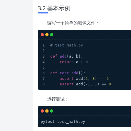
3.2 基本示例
编写一个简单的测试文件：
# test_math.py
def
add
(
a, b
):
return
 a + b
def
test_add
():
assert
 add(
2
, 
3
) == 
5
assert
 add(-
1
, 
1
) == 
0
运行测试：