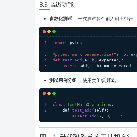
3.3 高级功能
参数化测试
：一次测试多个输入输出组合
import
 pytest
@pytest.mark.parametrize(
"a, b, ex
def
test_add
(
a, b, expected
):
assert
 add(a, b) == expected
测试用例分组
：使用类组织测试。
class
TestMathOperations
:
    def 
test_add
(self)
:
assert
add
(
2
, 
3
)
 == 
5
四、提升代码质量的工具和方法