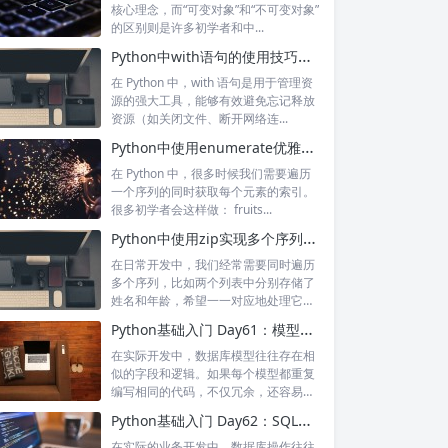
核心理念，而“可变对象”和“不可变对象”
的区别则是许多初学者和中...
Python中with语句的使用技巧与上下文管理器原理解析
在 Python 中，with 语句是用于管理资
源的强大工具，能够有效避免忘记释放
资源（如关闭文件、断开网络连...
Python中使用enumerate优雅地遍历序列及索引
在 Python 中，很多时候我们需要遍历
一个序列的同时获取每个元素的索引。
很多初学者会这样做： fruits...
Python中使用zip实现多个序列的同步遍历
在日常开发中，我们经常需要同时遍历
多个序列，比如两个列表中分别存储了
姓名和年龄，希望一一对应地处理它
们。Pyt...
Python基础入门 Day61：模型继承与通用查询封装
在实际开发中，数据库模型往往存在相
似的字段和逻辑。如果每个模型都重复
编写相同的代码，不仅冗余，还容易出
错。SQ...
Python基础入门 Day62：SQLModel中的事务管理
在实际的业务开发中，数据库操作往往