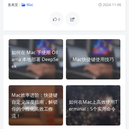
发表至：
Mac
2024-11-06
0
如何在 Mac 下使用 Oll
ama 本地部署 DeepSe
Mac快捷键使用技巧
ek
Mac效率进阶：快捷键
自定义深度指南，解锁
如何在Mac上高效使用T
你的个性化高效工作
erminal：5个实用命令
流！