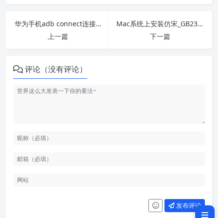
华为手机adb connect连接失败解决方案
Mac系统上安装仿宋_GB2312字体
上一篇
下一篇
评论（没有评论）
一、文件管理快捷键
二、窗口和多任务管理快捷键
三、截图快捷键
四、文本编辑快捷键
五、系统快捷键
六、Safari 浏览器快捷键
七、常见快捷键的应用场景
发布评论
八、总结