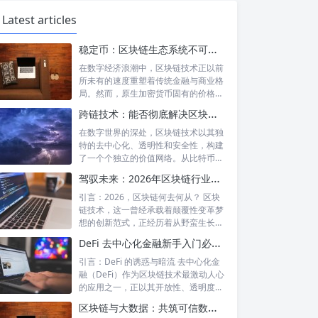
Latest articles
稳定币：区块链生态系统不可或缺的基石与核心驱动力
在数字经济浪潮中，区块链技术正以前
所未有的速度重塑着传统金融与商业格
局。然而，原生加密货币固有的价格剧
烈波动性...
跨链技术：能否彻底解决区块链间的互通困境？深度解析与未来展望
在数字世界的深处，区块链技术以其独
特的去中心化、透明性和安全性，构建
了一个个独立的价值网络。从比特币的
数字黄金...
驾驭未来：2026年区块链行业政策环境、机遇与风险前瞻
引言：2026，区块链何去何从？ 区块
链技术，这一曾经承载着颠覆性变革梦
想的创新范式，正经历着从野蛮生长到
规范...
DeFi 去中心化金融新手入门必避的七大“深坑”
引言：DeFi 的诱惑与暗流 去中心化金
融（DeFi）作为区块链技术最激动人心
的应用之一，正以其开放性、透明度...
区块链与大数据：共筑可信数据共享流通的未来