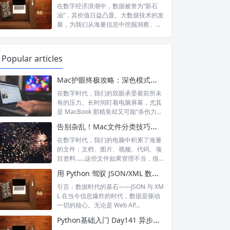
在数字经济浪潮中，数据被誉为“新石
油”，其价值日益凸显。大数据技术的发
展，为我们从海量信息中挖掘洞察、驱
动决策...
Popular articles
Mac护眼终极攻略：深色模式与多重技巧，打造舒适健康的数字生活
在数字时代，我们的双眼承受着前所未
有的压力。长时间盯着电脑屏幕，尤其
是 MacBook 那精美却又可能“杀伤力...
告别杂乱！Mac文件分类技巧：从入门到精通的标签使用指南
在数字时代，我们的电脑中积累了海量
的文件：文档、图片、视频、代码、项
目资料……这些文件如果管理不当，很
容易陷入...
用 Python 驾驭 JSON/XML 数据：高效解析与灵活转换的实践指南
引言：数据时代的基石——JSON 与 XM
L 在当今信息爆炸的时代，数据是驱动
一切的核心。无论是 Web AP...
Python基础入门 Day141 异步系统中的优先级调度与资源分配：让重要任务先完成