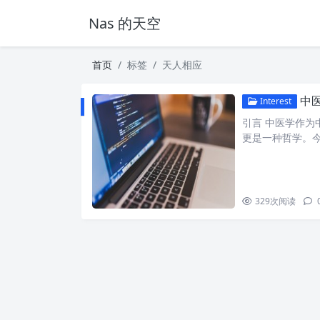
Nas 的天空
首页
标签
天人相应
中医
Interest
引言 中医学作
更是一种哲学。
329
次阅读