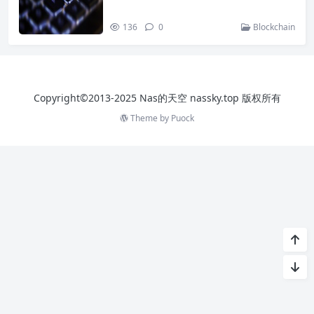
136
0
Blockchain
Copyright©2013-2025 Nas的天空 nassky.top 版权所有
Theme by
Puock